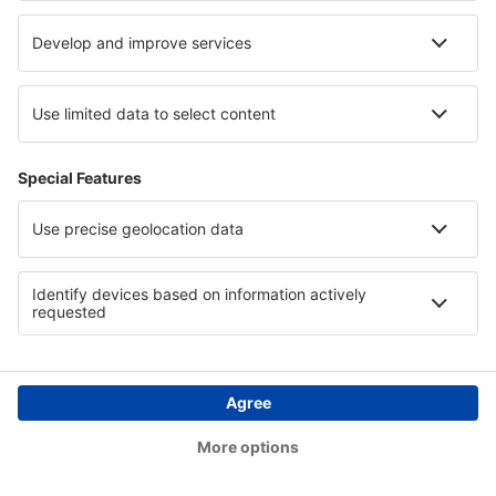
Volta
1 escala
25 nov (qua)
GIG - LIS
22:55
11:30
detalhes
33h 35min
Preço total para todas as passagens (sem taxa de serviço
52
EUR
por
passageiro)
Condições da compra
Preço por pessoa, ida e volta:
949
EUR
1
Ver oferta
Ida
Voo direto
escala técnica
21 nov (sáb)
LIS - GIG
10:45
21:35
detalhes
13h 50min