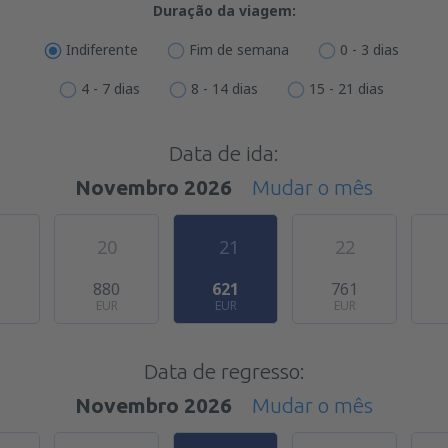
Duração da viagem:
Indiferente
Fim de semana
0 - 3 dias
4 - 7 dias
8 - 14 dias
15 - 21 dias
Data de ida:
Novembro 2026
Mudar o mês
20
21
22
8
880
621
761
EUR
EUR
EUR
Data de regresso:
Novembro 2026
Mudar o mês