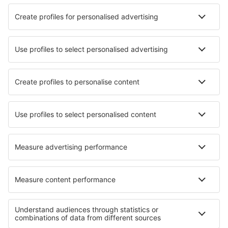
1 escala
25 nov (qua)
GIG - LIS
22:55
09:30
detalhes
31h 35min
Preço total para todas as passagens (sem taxa de serviço
52
EUR
por
passageiro)
Condições da compra
Preço por pessoa, ida e volta:
949
EUR
1
Ver oferta
Ida
Voo direto
21 nov (sáb)
LIS - GIG
23:20
06:30
detalhes
10h 10min