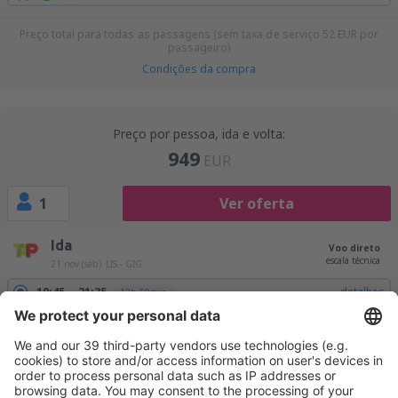
Preço total para todas as passagens (sem taxa de serviço
52
EUR
por
passageiro)
Condições da compra
Preço por pessoa, ida e volta:
949
EUR
1
Ver oferta
Ida
Voo direto
escala técnica
21 nov (sáb)
LIS - GIG
10:45
21:35
detalhes
13h 50min
Volta
1 escala
25 nov (qua)
GIG - LIS