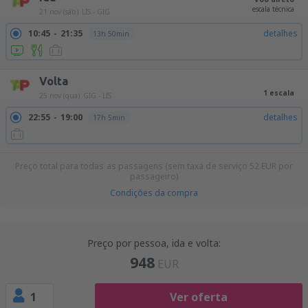
escala técnica
21 nov (sáb)
LIS - GIG
10:45
21:35
detalhes
13h 50min
Volta
1 escala
25 nov (qua)
GIG - LIS
22:55
19:00
detalhes
17h 5min
Preço total para todas as passagens (sem taxa de serviço
52
EUR
por
passageiro)
Condições da compra
Preço por pessoa, ida e volta:
948
EUR
1
Ver oferta