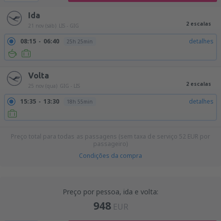
Ida
2 escalas
21 nov (sáb)
LIS - GIG
08:15
06:40
detalhes
25h 25min
Volta
2 escalas
25 nov (qua)
GIG - LIS
15:35
13:30
detalhes
18h 55min
Preço total para todas as passagens (sem taxa de serviço
52
EUR
por
passageiro)
Condições da compra
Preço por pessoa, ida e volta:
948
EUR