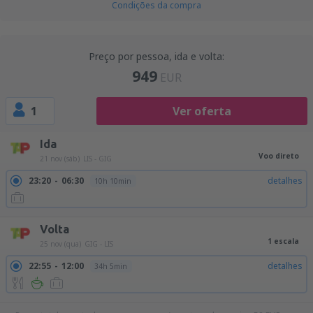
Condições da compra
Preço por pessoa, ida e volta:
949
EUR
1
Ver oferta
Ida
Voo direto
21 nov (sáb)
LIS - GIG
23:20
06:30
detalhes
10h 10min
Volta
1 escala
25 nov (qua)
GIG - LIS
22:55
12:00
detalhes
34h 5min