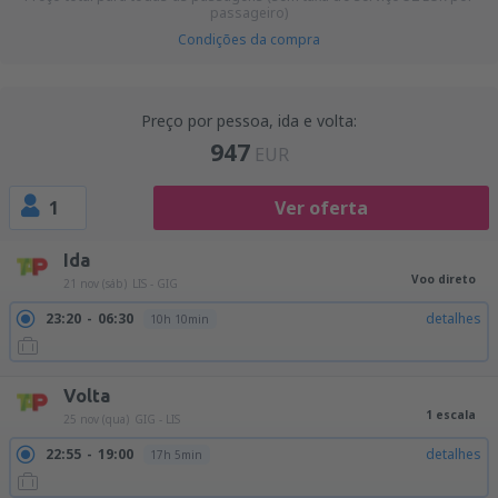
passageiro)
Condições da compra
Preço por pessoa, ida e volta:
947
EUR
1
Ver oferta
Ida
Voo direto
21 nov (sáb)
LIS - GIG
23:20
06:30
detalhes
10h 10min
Volta
1 escala
25 nov (qua)
GIG - LIS
22:55
19:00
detalhes
17h 5min