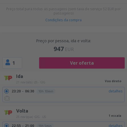
Preço total para todas as passagens (sem taxa de serviço
52
EUR
por
passageiro)
Condições da compra
Preço por pessoa, ida e volta:
947
EUR
1
Ver oferta
Ida
Voo direto
21 nov (sáb)
LIS - GIG
23:20
06:30
detalhes
10h 10min
Volta
1 escala
25 nov (qua)
GIG - LIS
22:55
21:00
detalhes
19h 5min