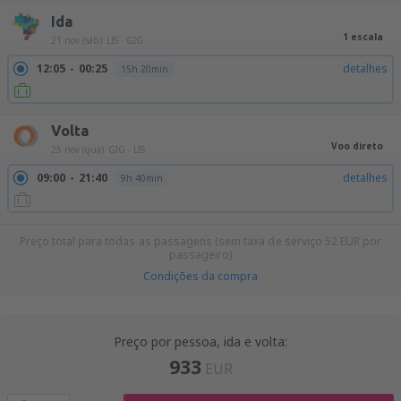
Ida
1 escala
21 nov (sáb)
LIS - GIG
12:05
00:25
detalhes
15h 20min
Volta
Voo direto
25 nov (qua)
GIG - LIS
09:00
21:40
detalhes
9h 40min
Preço total para todas as passagens (sem taxa de serviço
52
EUR
por
passageiro)
Condições da compra
Preço por pessoa, ida e volta:
933
EUR