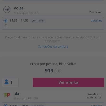
Volta
2 escalas
25 nov (qua)
GIG - LIS
15:35
14:50
detalhes
20h 15min
Preço total para todas as passagens (sem taxa de serviço
52
EUR
por
passageiro)
Condições da compra
Preço por pessoa, ida e volta:
919
EUR
1
Ver oferta
Ida
Voo direto
escala técnica
21 nov (sáb)
LIS - GIG
10:45
21:35
detalhes