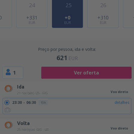
24
25
26
0
+331
+0
+310
EUR
EUR
EUR
Preço por pessoa, ida e volta:
621
EUR
1
Ver oferta
Ida
Voo direto
21 nov (sáb)
LIS - GIG
23:30
06:30
detalhes
10h
Volta
Voo direto
25 nov (qua)
GIG - LIS