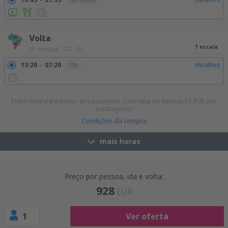
13h 50min
23:20
06:30
detalhes
10h 10min
Volta
1 escala
25 nov (qua)
GIG - LIS
13:20
07:20
detalhes
15h
Preço total para todas as passagens (sem taxa de serviço
52
EUR
por
passageiro)
Condições da compra
mais horas
Preço por pessoa, ida e volta:
928
EUR
1
Ver oferta