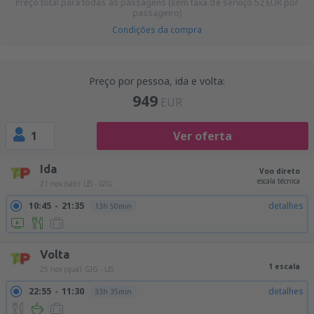
Preço total para todas as passagens (sem taxa de serviço
52
EUR
por
passageiro)
Condições da compra
Preço por pessoa, ida e volta:
949
EUR
1
Ver oferta
Ida
Voo direto
escala técnica
21 nov (sáb)
LIS - GIG
10:45
21:35
detalhes
13h 50min
Volta
1 escala
25 nov (qua)
GIG - LIS
22:55
11:30
detalhes
33h 35min