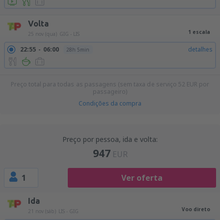
Volta
1 escala
25 nov (qua)
GIG - LIS
22:55
06:00
detalhes
28h 5min
Preço total para todas as passagens (sem taxa de serviço
52
EUR
por
passageiro)
Condições da compra
Preço por pessoa, ida e volta:
947
EUR
1
Ver oferta
Ida
Voo direto
21 nov (sáb)
LIS - GIG