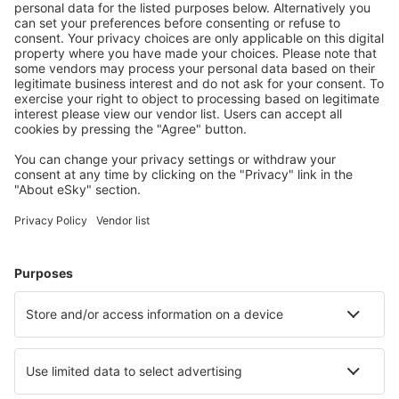
22:55
07:55
detalhes
30h
Preço total para todas as passagens (sem taxa de serviço
52
EUR
por
passageiro)
Condições da compra
Preço por pessoa, ida e volta:
949
EUR
1
Ver oferta
Ida
Voo direto
escala técnica
21 nov (sáb)
LIS - GIG
10:45
21:35
detalhes
13h 50min
Volta