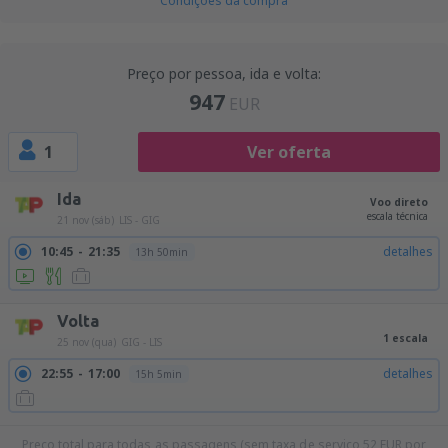
Condições da compra
Preço por pessoa, ida e volta:
947
EUR
1
Ver oferta
Ida
Voo direto
escala técnica
21 nov (sáb)
LIS - GIG
10:45
21:35
detalhes
13h 50min
Volta
1 escala
25 nov (qua)
GIG - LIS
22:55
17:00
detalhes
15h 5min
Preço total para todas as passagens (sem taxa de serviço
52
EUR
por