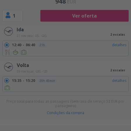
948
EUR
1
Ver oferta
Ida
2 escalas
21 nov (sáb)
LIS - GIG
12:40
06:40
detalhes
21h
Volta
2 escalas
25 nov (qua)
GIG - LIS
15:35
15:20
detalhes
20h 45min
Preço total para todas as passagens (sem taxa de serviço
52
EUR
por
passageiro)
Condições da compra