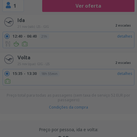
1
Ver oferta
Ida
2 escalas
21 nov (sáb)
LIS - GIG
12:40
06:40
detalhes
21h
Volta
2 escalas
25 nov (qua)
GIG - LIS
15:35
13:30
detalhes
18h 55min
Preço total para todas as passagens (sem taxa de serviço
52
EUR
por
passageiro)
Condições da compra
Preço por pessoa, ida e volta: