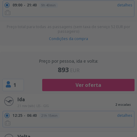
09:00
21:40
detalhes
9h 40min
Preço total para todas as passagens (sem taxa de serviço
52
EUR
por
passageiro)
Condições da compra
Preço por pessoa, ida e volta:
893
EUR
1
Ver oferta
Ida
2 escalas
21 nov (sáb)
LIS - GIG
12:25
06:40
detalhes
21h 15min
Volta