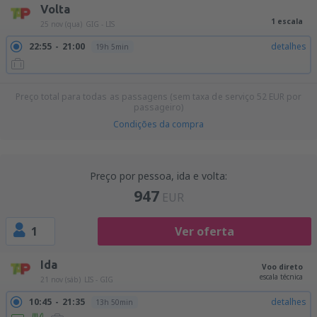
Volta
1 escala
25 nov (qua)
GIG - LIS
22:55
21:00
detalhes
19h 5min
Preço total para todas as passagens (sem taxa de serviço
52
EUR
por
passageiro)
Condições da compra
Preço por pessoa, ida e volta:
947
EUR
1
Ver oferta
Ida
Voo direto
escala técnica
21 nov (sáb)
LIS - GIG
10:45
21:35
detalhes
13h 50min