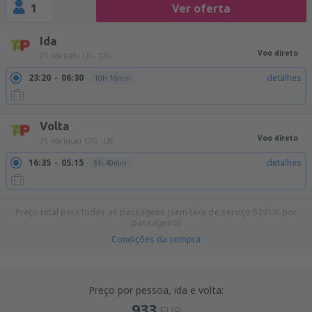
1
Ver oferta
Ida
Voo direto
21 nov (sáb)
LIS - GIG
23:20
06:30
detalhes
10h 10min
Volta
Voo direto
25 nov (qua)
GIG - LIS
16:35
05:15
detalhes
9h 40min
Preço total para todas as passagens (sem taxa de serviço
52
EUR
por
passageiro)
Condições da compra
Preço por pessoa, ida e volta:
933
EUR