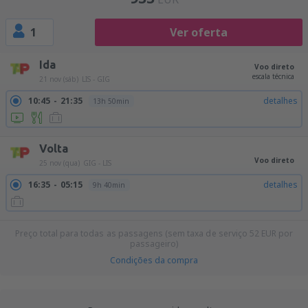
1
Ver oferta
Ida
Voo direto
escala técnica
21 nov (sáb)
LIS - GIG
10:45
21:35
detalhes
13h 50min
Volta
Voo direto
25 nov (qua)
GIG - LIS
16:35
05:15
detalhes
9h 40min
Preço total para todas as passagens (sem taxa de serviço
52
EUR
por
passageiro)
Condições da compra