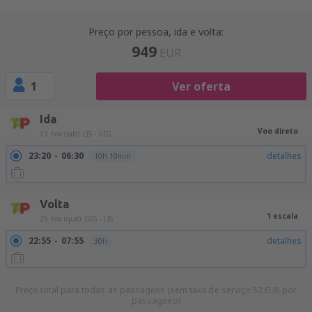
Preço por pessoa, ida e volta:
949
EUR
1
Ver oferta
Ida
Voo direto
21 nov (sáb)
LIS - GIG
23:20
06:30
detalhes
10h 10min
Volta
1 escala
25 nov (qua)
GIG - LIS
22:55
07:55
detalhes
30h
Preço total para todas as passagens (sem taxa de serviço
52
EUR
por
passageiro)