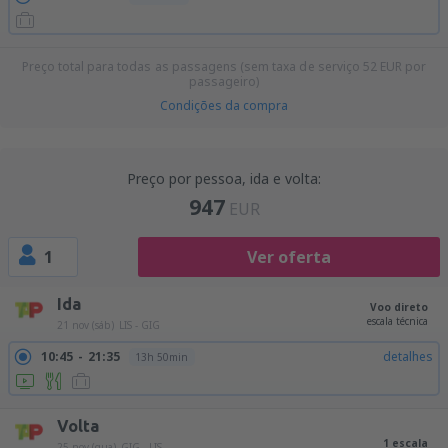
Preço total para todas as passagens (sem taxa de serviço
52
EUR
por
passageiro)
Condições da compra
Preço por pessoa, ida e volta:
947
EUR
1
Ver oferta
Ida
Voo direto
escala técnica
21 nov (sáb)
LIS - GIG
10:45
21:35
detalhes
13h 50min
Volta
1 escala
25 nov (qua)
GIG - LIS