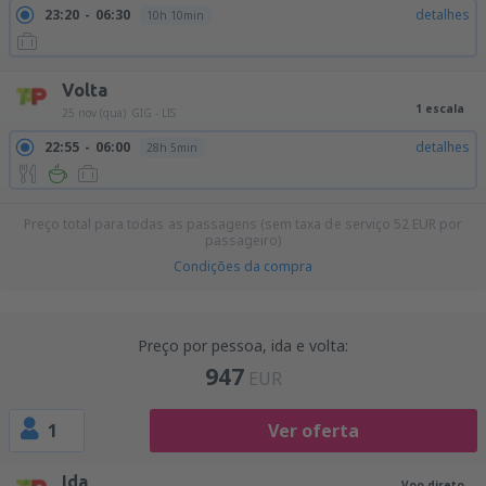
23:20
06:30
detalhes
10h 10min
Volta
1 escala
25 nov (qua)
GIG - LIS
22:55
06:00
detalhes
28h 5min
Preço total para todas as passagens (sem taxa de serviço
52
EUR
por
passageiro)
Condições da compra
Preço por pessoa, ida e volta:
947
EUR
1
Ver oferta
Ida
Voo direto