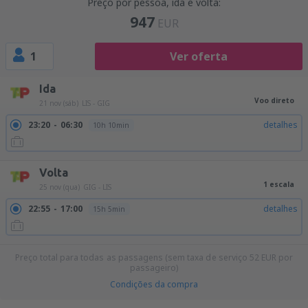
Preço por pessoa, ida e volta:
947
EUR
1
Ver oferta
Ida
Voo direto
21 nov (sáb)
LIS - GIG
23:20
06:30
detalhes
10h 10min
Volta
1 escala
25 nov (qua)
GIG - LIS
22:55
17:00
detalhes
15h 5min
Preço total para todas as passagens (sem taxa de serviço
52
EUR
por
passageiro)
Condições da compra