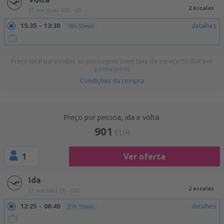
2 escalas
25 nov (qua)
GIG - LIS
15:35
13:30
detalhes
18h 55min
Preço total para todas as passagens (sem taxa de serviço
52
EUR
por
passageiro)
Condições da compra
Preço por pessoa, ida e volta:
901
EUR
1
Ver oferta
Ida
2 escalas
21 nov (sáb)
LIS - GIG
12:25
06:40
detalhes
21h 15min