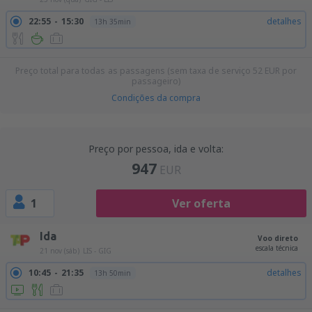
22:55
15:30
detalhes
13h 35min
Preço total para todas as passagens (sem taxa de serviço
52
EUR
por
passageiro)
Condições da compra
Preço por pessoa, ida e volta:
947
EUR
1
Ver oferta
Ida
Voo direto
escala técnica
21 nov (sáb)
LIS - GIG
10:45
21:35
detalhes
13h 50min