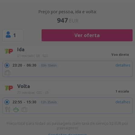
Preço por pessoa, ida e volta:
947
EUR
1
Ver oferta
Ida
Voo direto
21 nov (sáb)
LIS - GIG
23:20
06:30
detalhes
10h 10min
Volta
1 escala
25 nov (qua)
GIG - LIS
22:55
15:30
detalhes
13h 35min
Preço total para todas as passagens (sem taxa de serviço
52
EUR
por
passageiro)