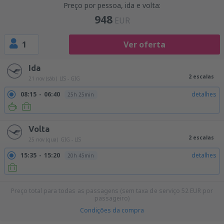
Preço por pessoa, ida e volta:
948
EUR
1
Ver oferta
Ida
2 escalas
21 nov (sáb)
LIS - GIG
08:15
06:40
detalhes
25h 25min
Volta
2 escalas
25 nov (qua)
GIG - LIS
15:35
15:20
detalhes
20h 45min
Preço total para todas as passagens (sem taxa de serviço
52
EUR
por
passageiro)
Condições da compra