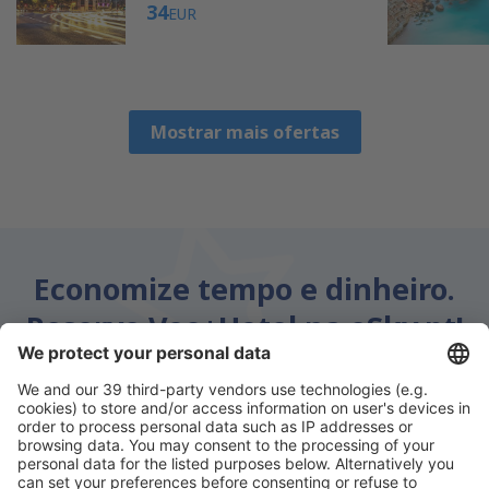
34
EUR
Mostrar mais ofertas
Economize tempo e dinheiro.
Reserve Voo+Hotel na eSky.pt!
Confira