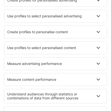
Voo+Hotel
Hotéis
Transferência
Atrações
Eventos desportivos
Saiba mais
Aplicação de telemóvel
Linhas aéreas
Ryanair
TAP Portugal
easyJet
Azores Airlines
Transavia
Sobre a eSky