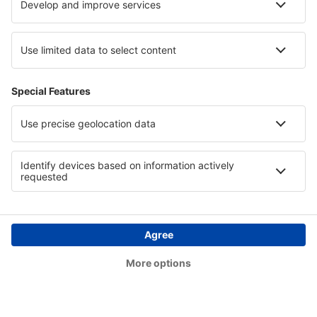
Termos e condições
Minhas reservas
Política de Privacidade
Assistência e contacto
Países
Sites internacionais
eSky.eu
eSky.com
eDestinos.com