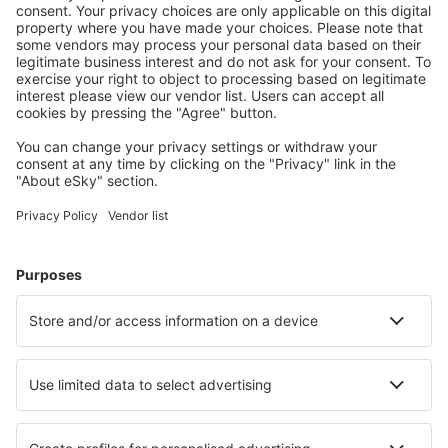
Descarregue a nossa app
e planeie
convenientemente as suas viagens
Planeie a sua viagem
Voos baratos
City Breaks
Férias
Alojamentos