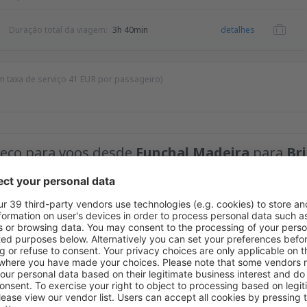
Duração total da viagem:
3h 40min
detalhes
m taxa de serviço
41
EUR
por passageiro)
preço para voos desde
Funchal Madeira
para
Bri
Preço máximo
EUR
timos preços na nossa newsletter.
Aceito receber informações de marketing
im.