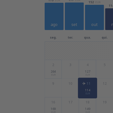
173
EUR
152
EUR
11
ago
set
out
seg.
ter.
qua.
qui.
2
3
4
5
264
127
EUR
EUR
9
10
11
12
114
EUR
16
17
18
19
169
149
EUR
EUR