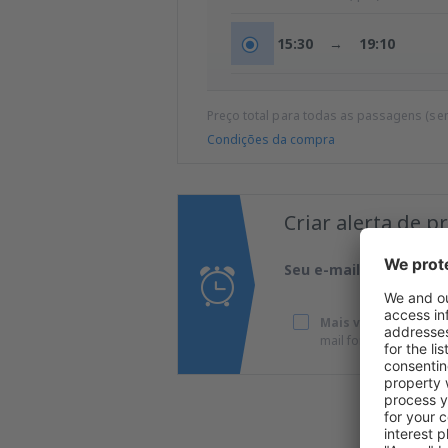
15:30
→
19:10
Preço total para todas as passagens (se
Condições da compra
Criar alerta de 
Seu e-mail
Mais viagens com ó
mail fornecido por m