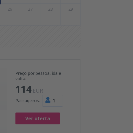
26
27
28
29
Preço por pessoa, ida e
volta:
114
EUR
1
Passageiros:
Ver oferta