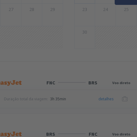
27
28
29
23
24
25
30
FNC
BRS
Voo direto
Duração total da viagem:
3h 35min
detalhes
BRS
FNC
Voo direto