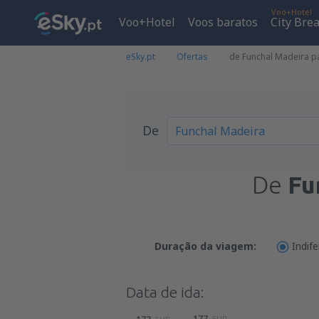
Voo+Hotel
Voo+Hotel
Voos baratos
City Bre
eSky.pt
Ofertas
de Funchal Madeira pa
De
De
Fu
Duração da viagem:
Indif
Data de ida:
177
EUR