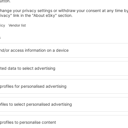
Encontramos mais ofertas para voc
Funchal
Saída de Lisboa
43
EUR
Funchal
Saída de Lisboa
43
EUR
Mostrar mais ofertas