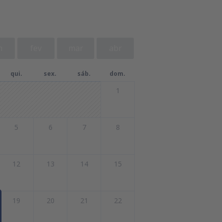
n
fev
mar
abr
qui.
sex.
sáb.
dom.
1
5
6
7
8
12
13
14
15
19
20
21
22