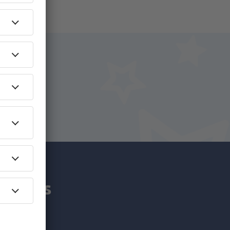
iro.
y.pt!
am mais