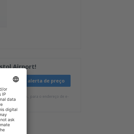
stol Airport!
Criar alerta de preço
 da eSky.pl S.A., para o endereço de e-