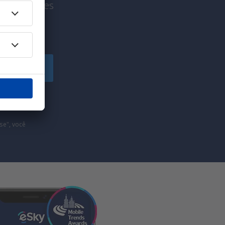
viagem antes
!
egistre-se
e marketing (na
se", você