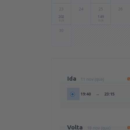
23
24
25
26
202
149
EUR
EUR
30
Ida
11 nov (qua)
19:40
→
23:15
Volta
18 nov (qua)