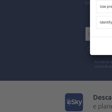
Voos barato
Mais viage
forma de new
Ao marcar a
concorda q
Desca
e plan