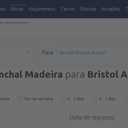
Voo+Hotel
aks
Férias
Alojamentos
Carros
Ofertas
Atrações
T
ra Bristol Airport
Para
nchal Madeira
para
Bristol A
erente
Fim de semana
0 - 3 dias
4 - 7 dias
Data de regresso: