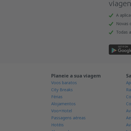
viagen
A aplic
Novas o
Todas a
Planeie a sua viagem
S
Voos baratos
Ap
City Breaks
Ra
Férias
Co
Alojamentos
Co
Voo+Hotel
Av
Passagens aéreas
Ae
Hotéis
Av