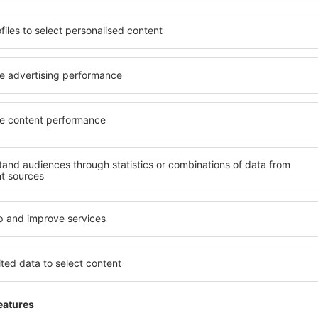
Economize tempo e dinhe
Reserve Voo+Hotel na eSk
Confira
inantes da newsletter viaj
por menos