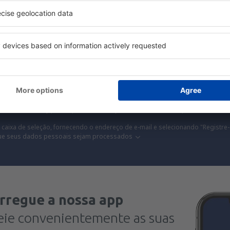
s, city breaks, férias – receba ofertas únicas de 
de todos.
Enviamos apenas as melhores, palavra de viajante
R
ns com ótimos preços na nossa newsletter.
Aceito receber informações d
sletter) da eSky.pl S.A., para o endereço de e-mail fornecido por mim.
 caixa de seleção, fornecendo o endereço de e-mail e selecionando "Registre-
ue seus dados pessoais sejam processados
rregue a nossa app
eie convenientemente as suas