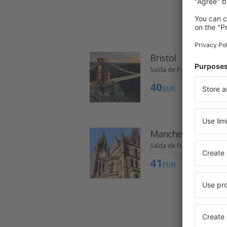
Bristol
Saída de Porto
40
EUR
Manchester
Saída de Funchal
41
EUR