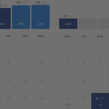
150
146
EUR
EUR
4
EUR
+0
EUR
nov
dez
jan
nov
dez
ja
sex.
sáb.
dom.
seg.
ter.
qua.
1
6
7
8
2
3
4
13
14
15
9
10
11
20
21
22
16
17
18
+13
+0
EUR
EUR