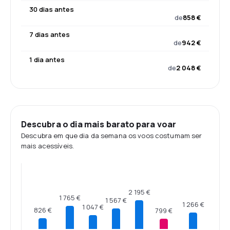
30 dias antes
de
858 €
7 dias antes
de
942 €
1 dia antes
de
2 048 €
Descubra o dia mais barato para voar
Descubra em que dia da semana os voos costumam ser
mais acessíveis.
2 195 €
1 765 €
1 567 €
1 266 €
1 047 €
826 €
799 €