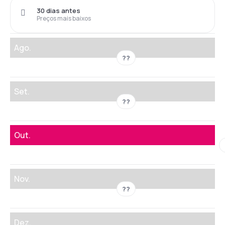
30 dias antes
Preços mais baixos
Ago.
??
Set.
??
Out.
Nov.
??
Dez.