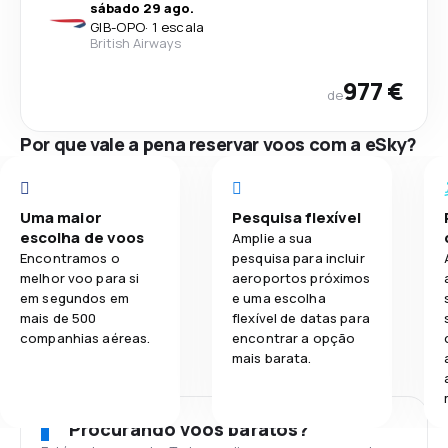
sábado 29 ago.
GIB
-
OPO
·
1 escala
British Airways
977 €
de
Por que vale a pena reservar voos com a eSky?
Uma maior
Pesquisa flexível
escolha de voos
Amplie a sua
Encontramos o
pesquisa para incluir
melhor voo para si
aeroportos próximos
em segundos em
e uma escolha
mais de 500
flexível de datas para
companhias aéreas.
encontrar a opção
mais barata.
Procurando voos baratos?