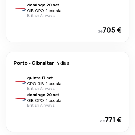
domingo 20 set.
GIB
-
OPO
·
1 escala
British Airways
705 €
de
Porto
-
Gibraltar
4 dias
quinta 17 set.
OPO
-
GIB
·
1 escala
British Airways
domingo 20 set.
GIB
-
OPO
·
1 escala
British Airways
771 €
de