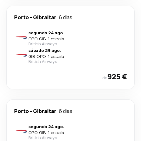
Porto
-
Gibraltar
6 dias
segunda 24 ago.
OPO
-
GIB
·
1 escala
British Airways
sábado 29 ago.
GIB
-
OPO
·
1 escala
British Airways
925 €
de
Porto
-
Gibraltar
6 dias
segunda 24 ago.
OPO
-
GIB
·
1 escala
British Airways