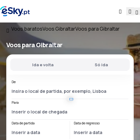
Voos baratos
Voos Gibraltar
Voos para Gibraltar
Voos
para Gibraltar
Ida e volta
Só ida
De
Para
Data de partida
Data de regresso