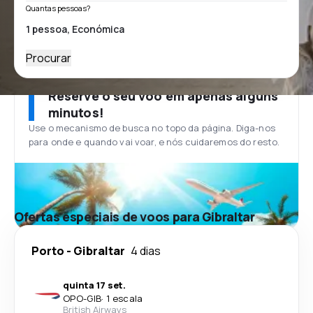
Quantas pessoas?
Procurar
Reserve o seu voo em apenas alguns
minutos!
Use o mecanismo de busca no topo da página. Diga-nos
para onde e quando vai voar, e nós cuidaremos do resto.
Ofertas especiais de voos para Gibraltar
Porto
-
Gibraltar
4 dias
quinta 17 set.
OPO
-
GIB
·
1 escala
British Airways