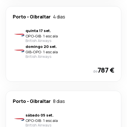
Porto
-
Gibraltar
4 dias
quinta 17 set.
OPO
-
GIB
·
1 escala
British Airways
domingo 20 set.
GIB
-
OPO
·
1 escala
British Airways
787 €
de
Porto
-
Gibraltar
8 dias
sábado 05 set.
OPO
-
GIB
·
1 escala
British Airways