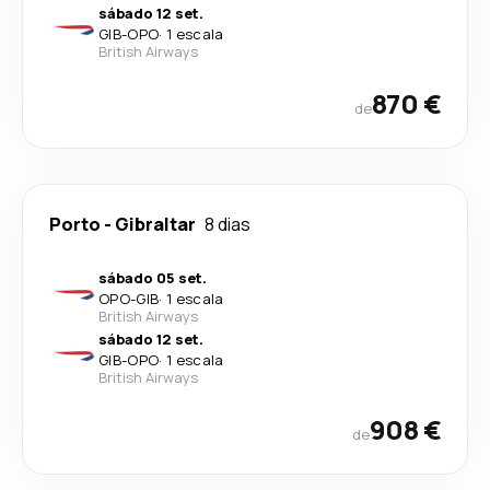
sábado 12 set.
GIB
-
OPO
·
1 escala
British Airways
870 €
de
Porto
-
Gibraltar
8 dias
sábado 05 set.
OPO
-
GIB
·
1 escala
British Airways
sábado 12 set.
GIB
-
OPO
·
1 escala
British Airways
908 €
de