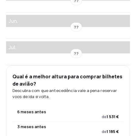
??
Jun.
??
Jul.
??
Qual é a melhor altura para comprar bilhetes
de avião?
Descubra com que antecedência vale a pena reservar
voos de ida e volta.
6 meses antes
de
1 531 €
3 meses antes
de
1 185 €