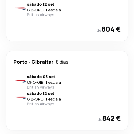
sábado 12 set.
GIB
-
OPO
·
1 escala
British Airways
804 €
de
Porto
-
Gibraltar
8 dias
sábado 05 set.
OPO
-
GIB
·
1 escala
British Airways
sábado 12 set.
GIB
-
OPO
·
1 escala
British Airways
842 €
de