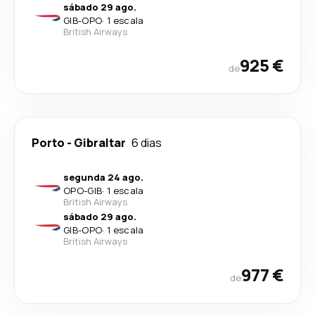
sábado 29 ago.
GIB
-
OPO
·
1 escala
British Airways
925 €
de
Porto
-
Gibraltar
6 dias
segunda 24 ago.
OPO
-
GIB
·
1 escala
British Airways
sábado 29 ago.
GIB
-
OPO
·
1 escala
British Airways
977 €
de