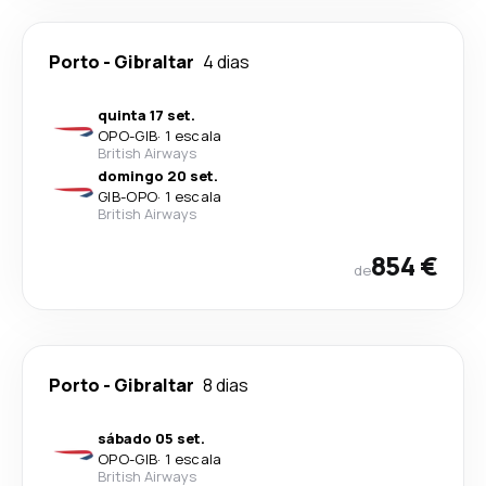
Porto
-
Gibraltar
4 dias
quinta 17 set.
OPO
-
GIB
·
1 escala
British Airways
domingo 20 set.
GIB
-
OPO
·
1 escala
British Airways
854 €
de
Porto
-
Gibraltar
8 dias
sábado 05 set.
OPO
-
GIB
·
1 escala
British Airways