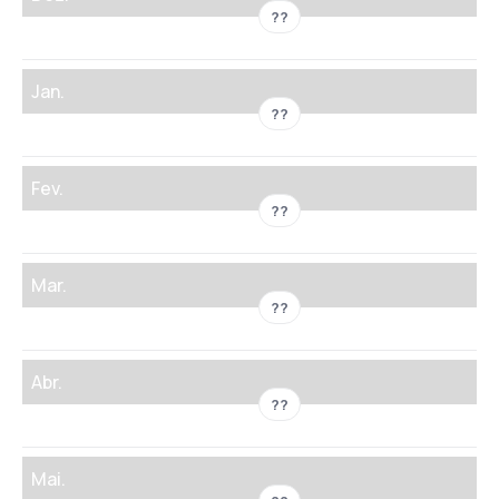
??
Jan.
??
Fev.
??
Mar.
??
Abr.
??
Mai.