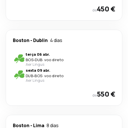
450 €
de
Boston
-
Dublin
4 dias
terça 06 abr.
BOS
-
DUB
·
voo direto
Aer Lingus
sexta 09 abr.
DUB
-
BOS
·
voo direto
Aer Lingus
550 €
de
Boston
-
Lima
8 dias