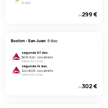
Arajet
299 €
de
Boston
-
San Juan
8 dias
segunda 07 dez.
BOS
-
SJU
·
voo direto
Delta Air Lines
segunda 14 dez.
SJU
-
BOS
·
voo direto
Delta Air Lines
302 €
de