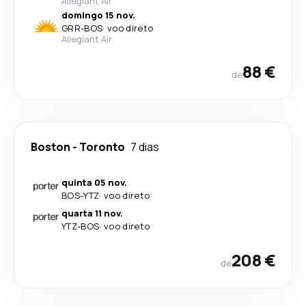
Allegiant Air
domingo 15 nov.
GRR
-
BOS
·
voo direto
Allegiant Air
88 €
de
Boston
-
Toronto
7 dias
quinta 05 nov.
BOS
-
YTZ
·
voo direto
quarta 11 nov.
YTZ
-
BOS
·
voo direto
208 €
de