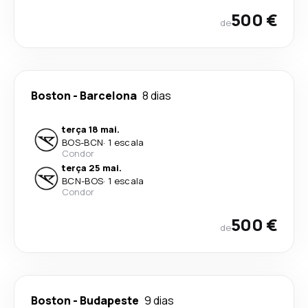
500 €
de
Boston
-
Barcelona
8 dias
terça 18 mai.
BOS
-
BCN
·
1 escala
Condor
terça 25 mai.
BCN
-
BOS
·
1 escala
Condor
500 €
de
Boston
-
Budapeste
9 dias