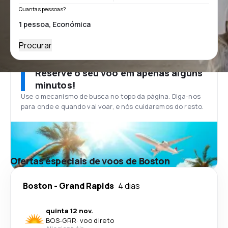
Quantas pessoas?
Procurar
Reserve o seu voo em apenas alguns
minutos!
Use o mecanismo de busca no topo da página. Diga-nos
para onde e quando vai voar, e nós cuidaremos do resto.
Ofertas especiais de voos de Boston
Boston
-
Grand Rapids
4 dias
quinta 12 nov.
BOS
-
GRR
·
voo direto