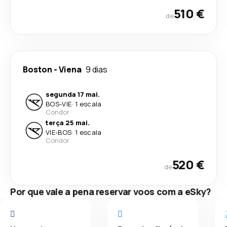
510 €
de
Boston
-
Viena
9 dias
segunda 17 mai.
BOS
-
VIE
·
1 escala
Condor
terça 25 mai.
VIE
-
BOS
·
1 escala
Condor
520 €
de
Por que vale a pena reservar voos com a eSky?