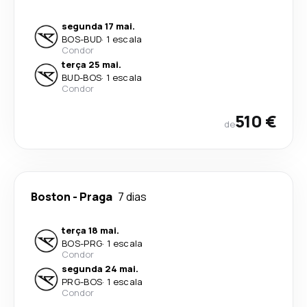
segunda 17 mai.
BOS
-
BUD
·
1 escala
Condor
terça 25 mai.
BUD
-
BOS
·
1 escala
Condor
510 €
de
Boston
-
Praga
7 dias
terça 18 mai.
BOS
-
PRG
·
1 escala
Condor
segunda 24 mai.
PRG
-
BOS
·
1 escala
Condor