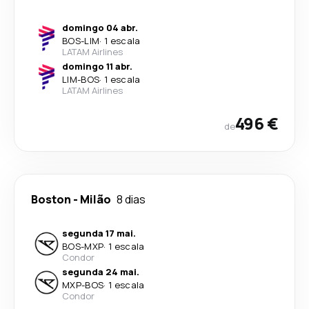
domingo 04 abr.
BOS
-
LIM
·
1 escala
LATAM Airlines
domingo 11 abr.
LIM
-
BOS
·
1 escala
LATAM Airlines
496 €
de
Boston
-
Milão
8 dias
segunda 17 mai.
BOS
-
MXP
·
1 escala
Condor
segunda 24 mai.
MXP
-
BOS
·
1 escala
Condor