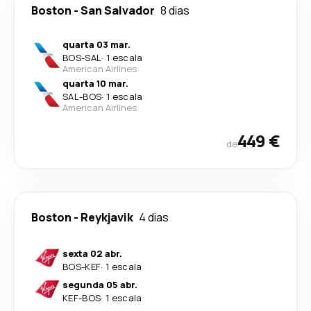
Boston
-
San Salvador
8 dias
quarta 03 mar.
BOS
-
SAL
·
1 escala
American Airlines
quarta 10 mar.
SAL
-
BOS
·
1 escala
American Airlines
449 €
de
Boston
-
Reykjavik
4 dias
sexta 02 abr.
BOS
-
KEF
·
1 escala
segunda 05 abr.
KEF
-
BOS
·
1 escala