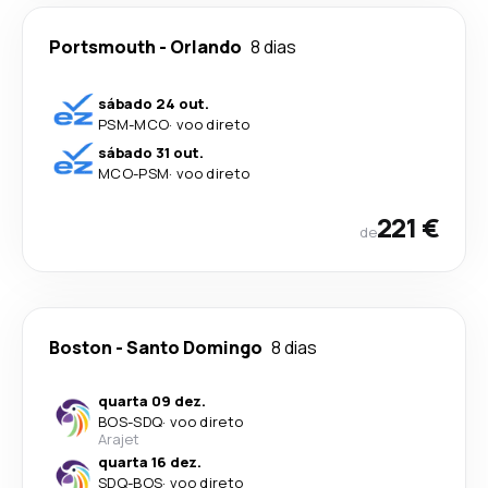
Portsmouth
-
Orlando
8 dias
sábado 24 out.
PSM
-
MCO
·
voo direto
sábado 31 out.
MCO
-
PSM
·
voo direto
221 €
de
Boston
-
Santo Domingo
8 dias
quarta 09 dez.
BOS
-
SDQ
·
voo direto
Arajet
quarta 16 dez.
SDQ
-
BOS
·
voo direto