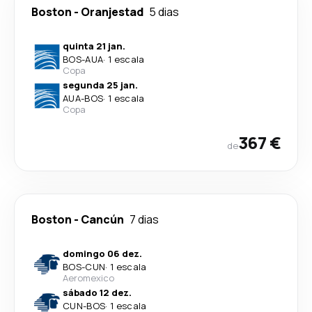
Boston
-
Oranjestad
5 dias
quinta 21 jan.
BOS
-
AUA
·
1 escala
Copa
segunda 25 jan.
AUA
-
BOS
·
1 escala
Copa
367 €
de
Boston
-
Cancún
7 dias
domingo 06 dez.
BOS
-
CUN
·
1 escala
Aeromexico
sábado 12 dez.
CUN
-
BOS
·
1 escala