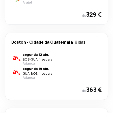
Arajet
329 €
de
Boston
-
Cidade da Guatemala
8 dias
segunda 12 abr.
BOS
-
GUA
·
1 escala
Avianca
segunda 19 abr.
GUA
-
BOS
·
1 escala
Avianca
363 €
de