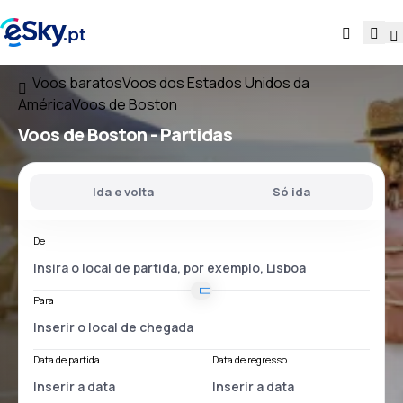
Voos baratos
Voos dos Estados Unidos da
América
Voos de Boston
Voos
de Boston
- Partidas
Ida e volta
Só ida
De
Para
Data de partida
Data de regresso