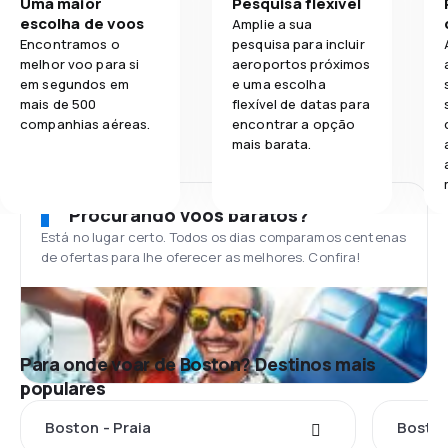
Uma maior
Pesquisa flexível
escolha de voos
Amplie a sua
Encontramos o
pesquisa para incluir
melhor voo para si
aeroportos próximos
em segundos em
e uma escolha
mais de 500
flexível de datas para
companhias aéreas.
encontrar a opção
mais barata.
Procurando voos baratos?
Está no lugar certo. Todos os dias comparamos centenas
de ofertas para lhe oferecer as melhores. Confira!
Para onde voar de Boston? Destinos mais
populares
Boston - Praia
Boston