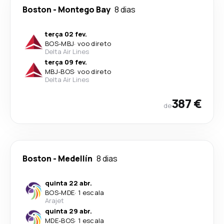
Boston
-
Montego Bay
8 dias
terça 02 fev.
BOS
-
MBJ
·
voo direto
Delta Air Lines
terça 09 fev.
MBJ
-
BOS
·
voo direto
Delta Air Lines
387 €
de
Boston
-
Medellín
8 dias
quinta 22 abr.
BOS
-
MDE
·
1 escala
Arajet
quinta 29 abr.
MDE
-
BOS
·
1 escala