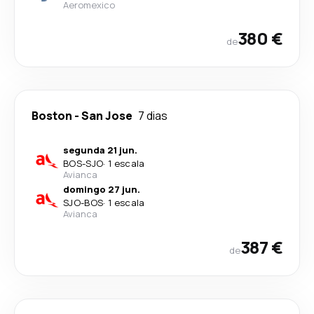
Aeromexico
380 €
de
Boston
-
San Jose
7 dias
segunda 21 jun.
BOS
-
SJO
·
1 escala
Avianca
domingo 27 jun.
SJO
-
BOS
·
1 escala
Avianca
387 €
de