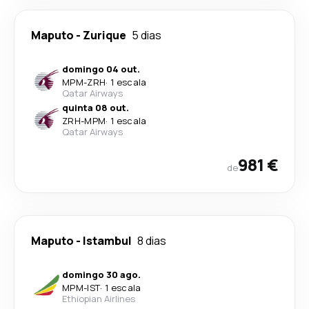
Maputo
-
Zurique
5 dias
domingo 04 out.
MPM
-
ZRH
·
1 escala
Qatar Airways
quinta 08 out.
ZRH
-
MPM
·
1 escala
Qatar Airways
981 €
de
Maputo
-
Istambul
8 dias
domingo 30 ago.
MPM
-
IST
·
1 escala
Ethiopian Airlines