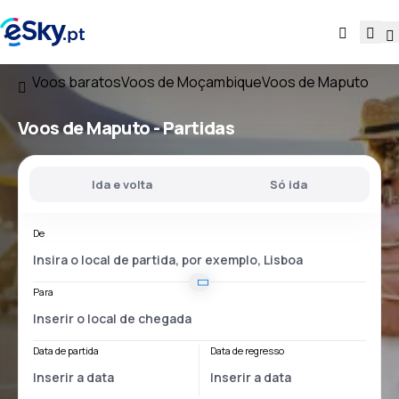
Voos baratos
Voos de Moçambique
Voos de Maputo
Voos
de Maputo
- Partidas
Ida e volta
Só ida
De
Para
Data de partida
Data de regresso