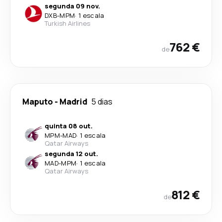
segunda 09 nov.
DXB
-
MPM
·
1 escala
Turkish Airlines
762 €
de
Maputo
-
Madrid
5 dias
quinta 08 out.
MPM
-
MAD
·
1 escala
Qatar Airways
segunda 12 out.
MAD
-
MPM
·
1 escala
Qatar Airways
812 €
de