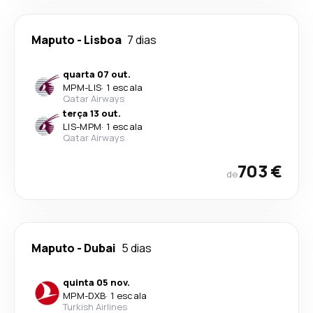
Maputo
-
Lisboa
7 dias
quarta 07 out.
MPM
-
LIS
·
1 escala
Qatar Airways
terça 13 out.
LIS
-
MPM
·
1 escala
Qatar Airways
703 €
de
Maputo
-
Dubai
5 dias
quinta 05 nov.
MPM
-
DXB
·
1 escala
Turkish Airlines