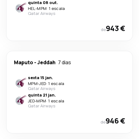
quinta 08 out.
HEL
-
MPM
·
1 escala
Qatar Airways
943 €
de
Maputo
-
Jeddah
7 dias
sexta 15 jan.
MPM
-
JED
·
1 escala
Qatar Airways
quinta 21 jan.
JED
-
MPM
·
1 escala
Qatar Airways
946 €
de