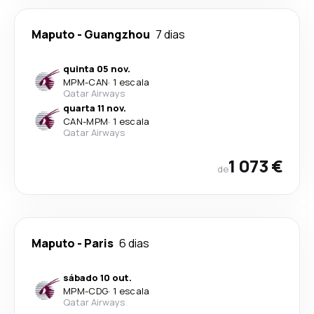
Maputo
-
Guangzhou
7 dias
quinta 05 nov.
MPM
-
CAN
·
1 escala
Qatar Airways
quarta 11 nov.
CAN
-
MPM
·
1 escala
Qatar Airways
1 073 €
de
Maputo
-
Paris
6 dias
sábado 10 out.
MPM
-
CDG
·
1 escala
Qatar Airways