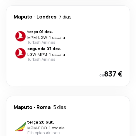
Maputo
-
Londres
7 dias
terça 01 dez.
MPM
-
LGW
·
1 escala
Turkish Airlines
segunda 07 dez.
LGW
-
MPM
·
1 escala
Turkish Airlines
837 €
de
Maputo
-
Roma
5 dias
terça 20 out.
MPM
-
FCO
·
1 escala
Ethiopian Airlines