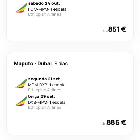
sábado 24 out.
FCO
-
MPM
·
1 escala
Ethiopian Airlines
851 €
de
Maputo
-
Dubai
9 dias
segunda 21 set.
MPM
-
DXB
·
1 escala
Ethiopian Airlines
terça 29 set.
DXB
-
MPM
·
1 escala
Ethiopian Airlines
886 €
de