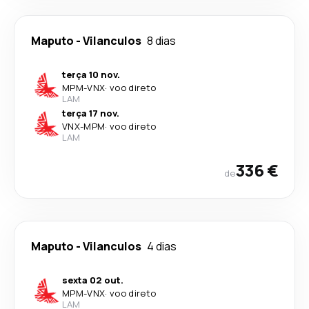
Maputo
-
Vilanculos
8 dias
terça 10 nov.
MPM
-
VNX
·
voo direto
LAM
terça 17 nov.
VNX
-
MPM
·
voo direto
LAM
336 €
de
Maputo
-
Vilanculos
4 dias
sexta 02 out.
MPM
-
VNX
·
voo direto
LAM