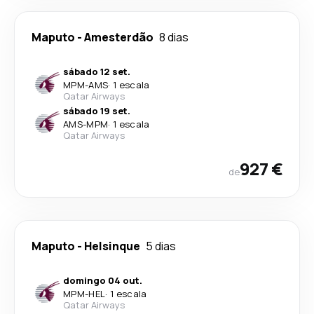
Maputo
-
Amesterdão
8 dias
sábado 12 set.
MPM
-
AMS
·
1 escala
Qatar Airways
sábado 19 set.
AMS
-
MPM
·
1 escala
Qatar Airways
927 €
de
Maputo
-
Helsinque
5 dias
domingo 04 out.
MPM
-
HEL
·
1 escala
Qatar Airways