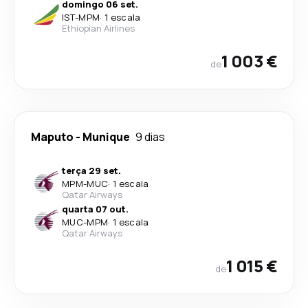
domingo 06 set.
IST
-
MPM
·
1 escala
Ethiopian Airlines
1 003 €
de
Maputo
-
Munique
9 dias
terça 29 set.
MPM
-
MUC
·
1 escala
Qatar Airways
quarta 07 out.
MUC
-
MPM
·
1 escala
Qatar Airways
1 015 €
de