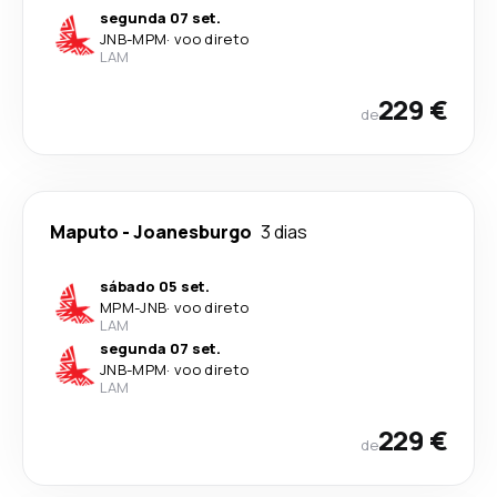
segunda 07 set.
JNB
-
MPM
·
voo direto
LAM
229 €
de
Maputo
-
Joanesburgo
3 dias
sábado 05 set.
MPM
-
JNB
·
voo direto
LAM
segunda 07 set.
JNB
-
MPM
·
voo direto
LAM
229 €
de