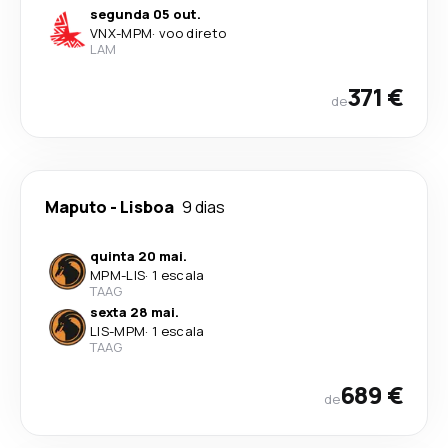
segunda 05 out.
VNX
-
MPM
·
voo direto
LAM
371 €
de
Maputo
-
Lisboa
9 dias
quinta 20 mai.
MPM
-
LIS
·
1 escala
TAAG
sexta 28 mai.
LIS
-
MPM
·
1 escala
TAAG
689 €
de