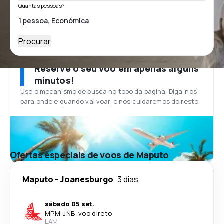
Quantas pessoas?
Procurar
Reserve o seu voo em apenas alguns
minutos!
Use o mecanismo de busca no topo da página. Diga-nos
para onde e quando vai voar, e nós cuidaremos do resto.
Ofertas especiais de voos de Maputo
Maputo
-
Joanesburgo
3 dias
sábado 05 set.
MPM
-
JNB
·
voo direto
LAM