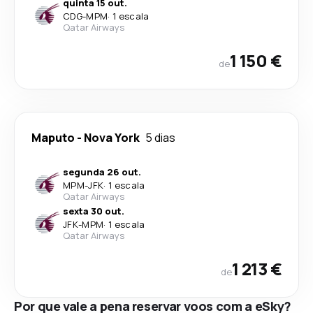
quinta 15 out.
CDG
-
MPM
·
1 escala
Qatar Airways
1 150 €
de
Maputo
-
Nova York
5 dias
segunda 26 out.
MPM
-
JFK
·
1 escala
Qatar Airways
sexta 30 out.
JFK
-
MPM
·
1 escala
Qatar Airways
1 213 €
de
Por que vale a pena reservar voos com a eSky?