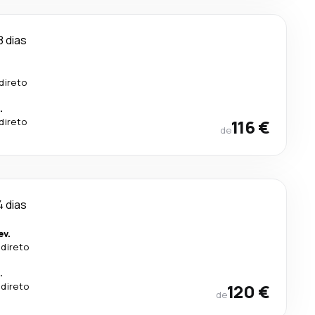
8 dias
direto
.
direto
116 €
de
4 dias
ev.
 direto
.
 direto
120 €
de