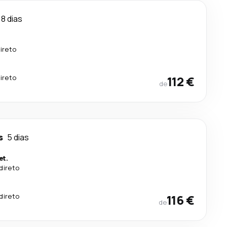
8 dias
ireto
ireto
112 €
de
s
5 dias
et.
direto
direto
116 €
de