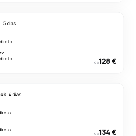
r
5 dias
.
direto
ov.
direto
128 €
de
uck
4 dias
direto
direto
134 €
de