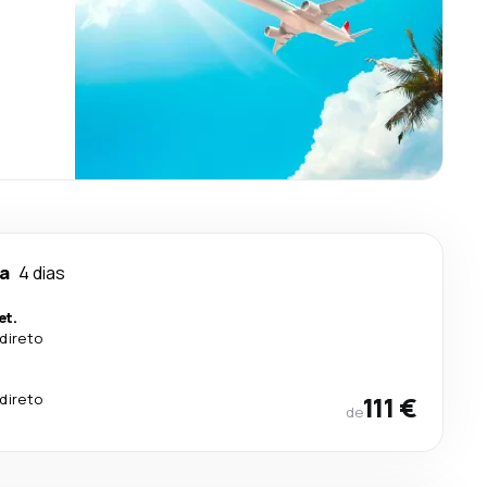
ia
4 dias
et.
direto
direto
111 €
de