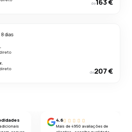
163 €
de
8 dias
.
direto
r.
direto
207 €
de
odidades
4.6
adicionais
Mais de 4950 avaliações de