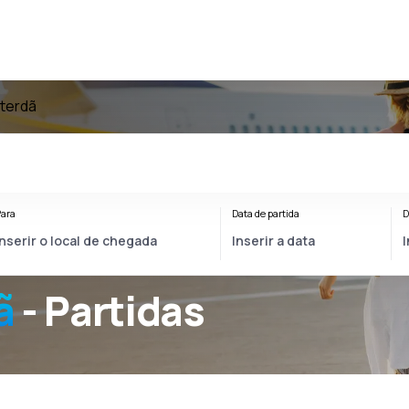
terdã
ara
Data de partida
D
ã
- Partidas