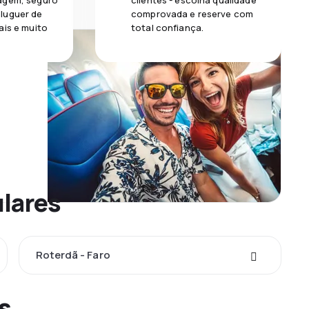
agem, seguro
clientes - escolha qualidade
luguer de
comprovada e reserve com
ais e muito
total confiança.
ulares
Roterdã - Faro
s