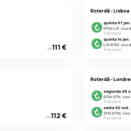
Roterdã
-
Lisboa
quinta 07 jan.
RTM
-
LIS
·
voo d
Transavia
quinta 14 jan.
111 €
LIS
-
RTM
·
voo d
de
Transavia
Roterdã
-
Londre
segunda 28 s
RTM
-
STN
·
voo 
Transavia
sexta 02 out.
112 €
STN
-
RTM
·
voo 
de
Transavia