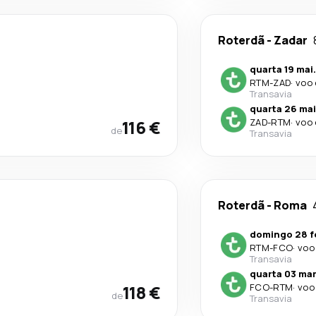
Roterdã
-
Zadar
quarta 19 mai.
RTM
-
ZAD
·
voo 
Transavia
quarta 26 mai
116 €
ZAD
-
RTM
·
voo 
de
Transavia
Roterdã
-
Roma
domingo 28 f
RTM
-
FCO
·
voo
Transavia
quarta 03 mar
118 €
FCO
-
RTM
·
voo
de
Transavia