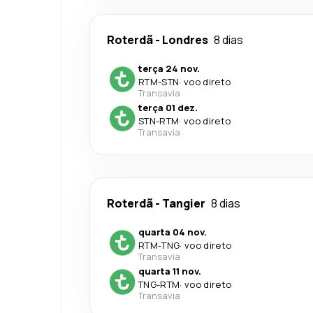
Roterdã
-
Londres
8 dias
terça 24 nov.
RTM
-
STN
·
voo direto
Transavia
terça 01 dez.
STN
-
RTM
·
voo direto
Transavia
Roterdã
-
Tangier
8 dias
quarta 04 nov.
RTM
-
TNG
·
voo direto
Transavia
quarta 11 nov.
TNG
-
RTM
·
voo direto
Transavia