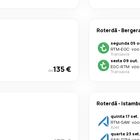
Roterdã
-
Berger
segunda 05 o
RTM
-
EGC
·
voo 
Transavia
sexta 09 out.
135 €
EGC
-
RTM
·
voo 
de
Transavia
Roterdã
-
Istamb
quinta 17 set.
RTM
-
SAW
·
voo
AJet
quarta 23 set
SAW
-
RTM
·
voo