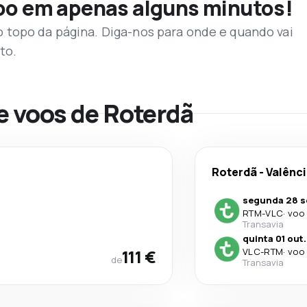
voo em apenas alguns minutos!
topo da página. Diga-nos para onde e quando vai
to.
e voos de Roterdã
Roterdã
-
Valênc
segunda 28 s
RTM
-
VLC
·
voo 
Transavia
quinta 01 out.
111 €
VLC
-
RTM
·
voo 
de
Transavia