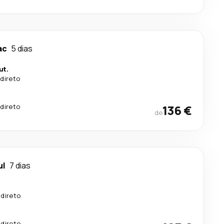
ac
5 dias
ut.
direto
direto
136 €
de
ul
7 dias
 direto
.
 direto