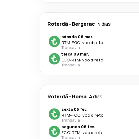
Roterdã
-
Bergerac
4 dias
sábado 06 mar.
RTM
-
EGC
·
voo direto
Transavia
terça 09 mar.
EGC
-
RTM
·
voo direto
Transavia
Roterdã
-
Roma
4 dias
sexta 05 fev.
RTM
-
FCO
·
voo direto
Transavia
segunda 08 fev.
FCO
-
RTM
·
voo direto
Transavia