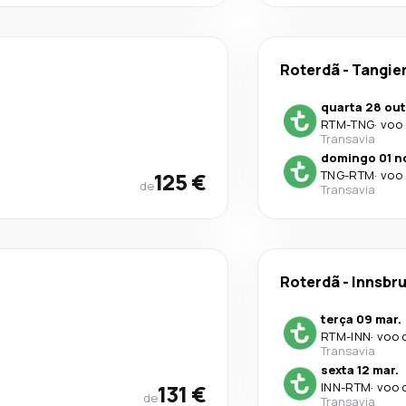
Roterdã
-
Tangie
quarta 28 out
RTM
-
TNG
·
voo 
Transavia
domingo 01 n
125 €
TNG
-
RTM
·
voo 
de
Transavia
Roterdã
-
Innsbr
terça 09 mar.
RTM
-
INN
·
voo 
Transavia
sexta 12 mar.
131 €
INN
-
RTM
·
voo 
de
Transavia