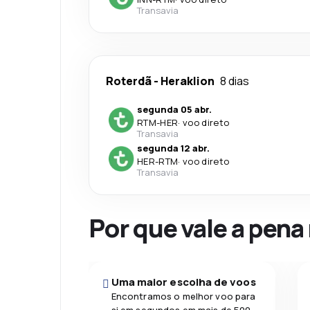
Transavia
Roterdã
-
Heraklion
8 dias
segunda 05 abr.
RTM
-
HER
·
voo direto
Transavia
segunda 12 abr.
HER
-
RTM
·
voo direto
Transavia
Por que vale a pena
Uma maior escolha de voos
Encontramos o melhor voo para