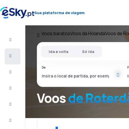
Sua plataforma de viagem
Voos baratos
Voos da Holanda
Voos de Ro
Voo+Hotel
Ida e volta
Só ida
Voos
baratos
De
P
Férias
City
Break
Voos
de Roterd
Alojamentos
Ofertas