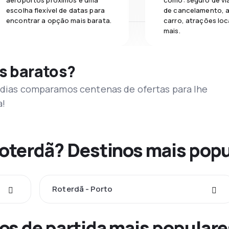
aeroportos próximos e uma
como: seguro de vi
escolha flexível de datas para
de cancelamento, a
encontrar a opção mais barata.
carro, atrações loc
mais.
s baratos?
s dias comparamos centenas de ofertas para lhe
a!
Roterdã? Destinos mais pop
Roterdã - Porto
os de partida mais populare