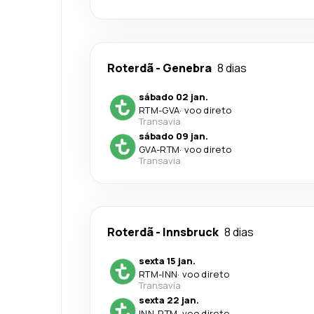
Roterdã
-
Genebra
8 dias
sábado 02 jan.
RTM
-
GVA
·
voo direto
Transavia
sábado 09 jan.
GVA
-
RTM
·
voo direto
Transavia
Roterdã
-
Innsbruck
8 dias
sexta 15 jan.
RTM
-
INN
·
voo direto
Transavia
sexta 22 jan.
INN
-
RTM
·
voo direto