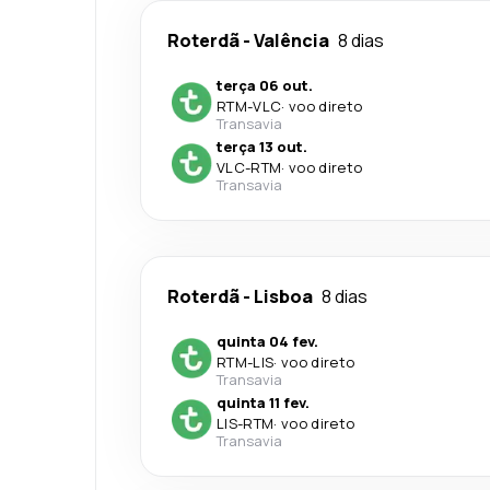
Roterdã
-
Valência
8 dias
terça 06 out.
RTM
-
VLC
·
voo direto
Transavia
terça 13 out.
VLC
-
RTM
·
voo direto
Transavia
Roterdã
-
Lisboa
8 dias
quinta 04 fev.
RTM
-
LIS
·
voo direto
Transavia
quinta 11 fev.
LIS
-
RTM
·
voo direto
Transavia