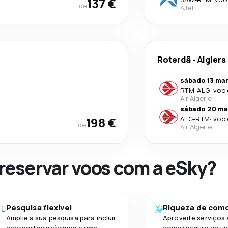
137 €
de
AJet
Roterdã
-
Algiers
sábado 13 mar
RTM
-
ALG
·
voo 
Air Algerie
sábado 20 ma
198 €
ALG
-
RTM
·
voo 
de
Air Algerie
 reservar voos com a eSky?
Pesquisa flexível
Riqueza de com
Amplie a sua pesquisa para incluir
Aproveite serviços 