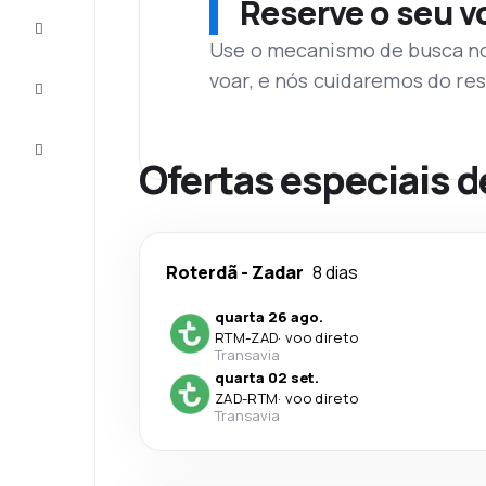
Reserve o seu 
Complete
a viagem
Use o mecanismo de busca no 
voar, e nós cuidaremos do res
Inspirações
e dicas
Atendimento
Cliente
Ofertas especiais d
Roterdã
-
Zadar
8 dias
quarta 26 ago.
RTM
-
ZAD
·
voo direto
Transavia
quarta 02 set.
ZAD
-
RTM
·
voo direto
Transavia