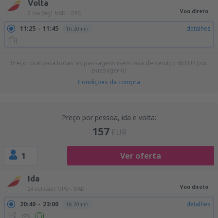
Volta
Voo direto
2 nov (seg)
MAD - OPO
11:25
11:45
detalhes
1h 20min
Preço total para todas as passagens (sem taxa de serviço
46
EUR
por
passageiro)
Condições da compra
Preço por pessoa, ida e volta:
157
EUR
1
Ver oferta
Ida
Voo direto
24 out (sáb)
OPO - MAD
20:40
23:00
detalhes
1h 20min