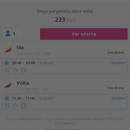
Preço por pessoa, ida e volta:
223
EUR
1
Ver oferta
Ida
Voo direto
24 out (sáb)
OPO - MAD
20:40
23:00
detalhes
1h 20min
Volta
Voo direto
2 nov (seg)
MAD - OPO
11:25
11:45
detalhes
1h 20min
Preço total para todas as passagens (sem taxa de serviço
57
EUR
por
passageiro)