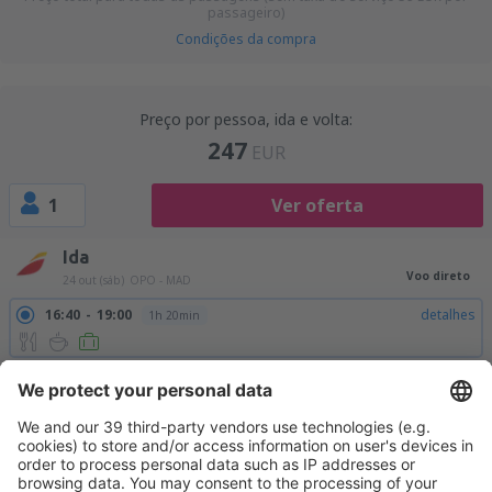
passageiro)
Condições da compra
Preço por pessoa, ida e volta:
247
EUR
1
Ver oferta
Ida
Voo direto
24 out (sáb)
OPO - MAD
16:40
19:00
detalhes
1h 20min
Volta
Voo direto
2 nov (seg)
MAD - OPO
15:40
16:00
detalhes
1h 20min