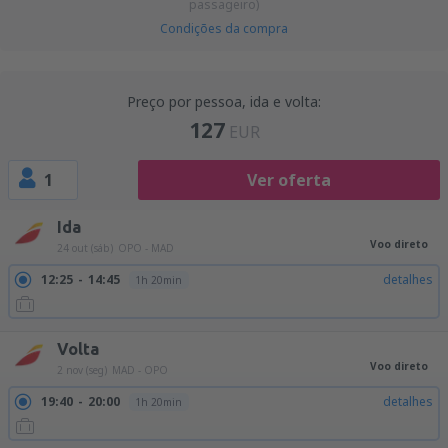
passageiro)
Condições da compra
Preço por pessoa, ida e volta:
127
EUR
1
Ver oferta
Ida
Voo direto
24 out (sáb)
OPO - MAD
12:25
14:45
detalhes
1h 20min
Volta
Voo direto
2 nov (seg)
MAD - OPO
19:40
20:00
detalhes
1h 20min