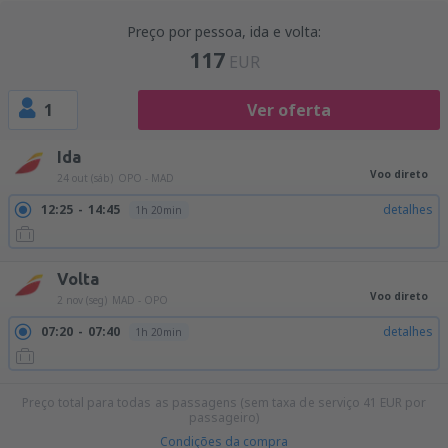
Preço por pessoa, ida e volta:
117
EUR
1
Ver oferta
Ida
Voo direto
24 out (sáb)
OPO - MAD
12:25
14:45
detalhes
1h 20min
Volta
Voo direto
2 nov (seg)
MAD - OPO
07:20
07:40
detalhes
1h 20min
Preço total para todas as passagens (sem taxa de serviço
41
EUR
por
passageiro)
Condições da compra