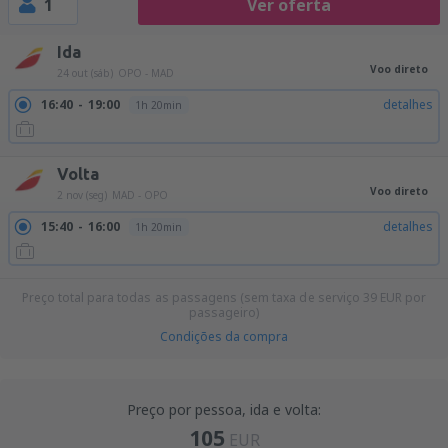
1
Ver oferta
Ida
Voo direto
24 out (sáb)
OPO - MAD
16:40
19:00
detalhes
1h 20min
Volta
Voo direto
2 nov (seg)
MAD - OPO
15:40
16:00
detalhes
1h 20min
Preço total para todas as passagens (sem taxa de serviço
39
EUR
por
passageiro)
Condições da compra
Preço por pessoa, ida e volta:
105
EUR