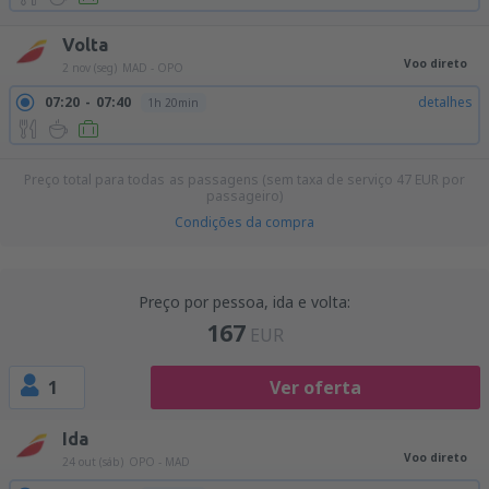
Volta
Voo direto
2 nov (seg)
MAD - OPO
07:20
07:40
detalhes
1h 20min
Preço total para todas as passagens (sem taxa de serviço
47
EUR
por
passageiro)
Condições da compra
Preço por pessoa, ida e volta:
167
EUR
1
Ver oferta
Ida
Voo direto
24 out (sáb)
OPO - MAD