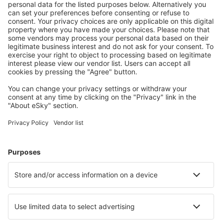
Preço total para todas as passagens (sem taxa de serviço
61
EUR
por
passageiro)
Condições da compra
Preço por pessoa, ida e volta:
268
EUR
1
Ver oferta
Ida
Voo direto
24 out (sáb)
OPO - MAD
08:20
10:40
detalhes
1h 20min
Volta
Voo direto
2 nov (seg)
MAD - OPO
15:40
16:00
detalhes
1h 20min