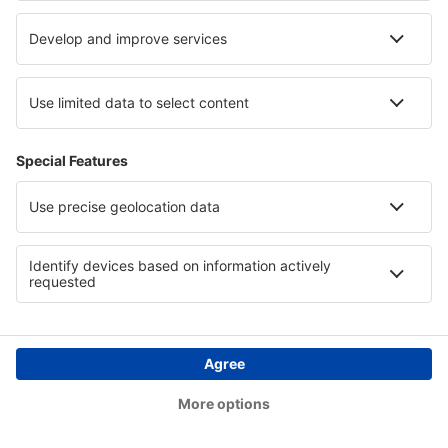
11:25
11:45
detalhes
1h 20min
Preço total para todas as passagens (sem taxa de serviço
63
EUR
por
passageiro)
Condições da compra
Preço por pessoa, ida e volta:
289
EUR
1
Ver oferta
Ida
Voo direto
24 out (sáb)
OPO - MAD
08:20
10:40
detalhes
1h 20min