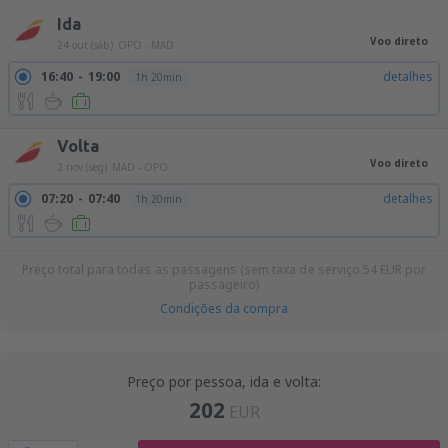
Ida
Voo direto
24 out (sáb)
OPO - MAD
16:40
19:00
detalhes
1h 20min
Volta
Voo direto
2 nov (seg)
MAD - OPO
07:20
07:40
detalhes
1h 20min
Preço total para todas as passagens (sem taxa de serviço
54
EUR
por
passageiro)
Condições da compra
Preço por pessoa, ida e volta:
202
EUR