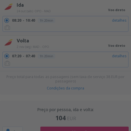
Ida
Voo direto
24 out (sáb)
OPO - MAD
08:20
10:40
detalhes
1h 20min
Volta
Voo direto
2 nov (seg)
MAD - OPO
07:20
07:40
detalhes
1h 20min
Preço total para todas as passagens (sem taxa de serviço
38
EUR
por
passageiro)
Condições da compra
Preço por pessoa, ida e volta:
104
EUR