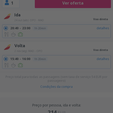
1
Ver oferta
Ida
Voo direto
24 out (sáb)
OPO - MAD
20:40
23:00
detalhes
1h 20min
Volta
Voo direto
2 nov (seg)
MAD - OPO
15:40
16:00
detalhes
1h 20min
Preço total para todas as passagens (sem taxa de serviço
54
EUR
por
passageiro)
Condições da compra
Preço por pessoa, ida e volta:
214
EUR