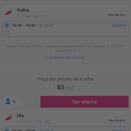
Volta
Voo direto
2 nov (seg)
MAD - OPO
15:40
16:00
detalhes
1h 20min
Preço total para todas as passagens (sem taxa de serviço
35
EUR
por
passageiro)
Condições da compra
Preço por pessoa, ida e volta:
83
EUR
1
Ver oferta
Ida
Voo direto
24 out (sáb)
OPO - MAD
16:40
19:00
detalhes