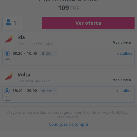
109
EUR
1
Ver oferta
Ida
Voo direto
24 out (sáb)
OPO - MAD
08:20
10:40
detalhes
1h 20min
Volta
Voo direto
2 nov (seg)
MAD - OPO
19:40
20:00
detalhes
1h 20min
Preço total para todas as passagens (sem taxa de serviço
40
EUR
por
passageiro)
Condições da compra