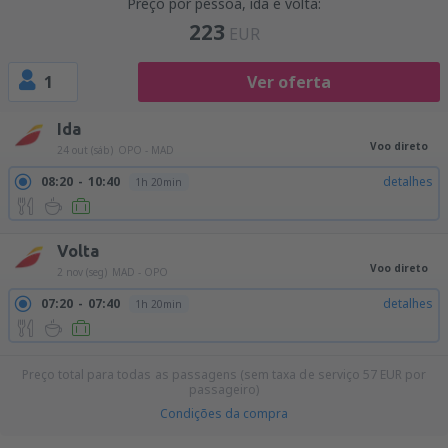
Preço por pessoa, ida e volta:
223
EUR
1
Ver oferta
Ida
Voo direto
24 out (sáb)
OPO - MAD
08:20
10:40
detalhes
1h 20min
Volta
Voo direto
2 nov (seg)
MAD - OPO
07:20
07:40
detalhes
1h 20min
Preço total para todas as passagens (sem taxa de serviço
57
EUR
por
passageiro)
Condições da compra