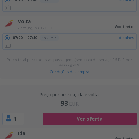
1h 20min
Volta
Voo direto
2 nov (seg)
MAD - OPO
07:20
07:40
detalhes
1h 20min
Preço total para todas as passagens (sem taxa de serviço
36
EUR
por
passageiro)
Condições da compra
Preço por pessoa, ida e volta:
93
EUR
1
Ver oferta
Ida
Voo direto