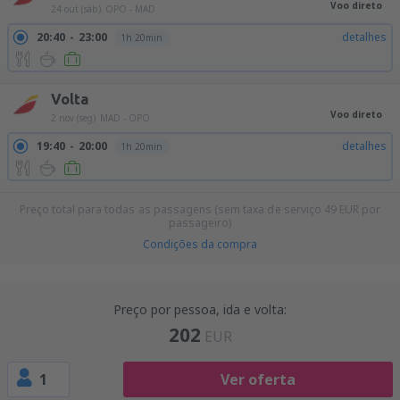
Voo direto
24 out (sáb)
OPO - MAD
20:40
23:00
detalhes
1h 20min
Volta
Voo direto
2 nov (seg)
MAD - OPO
19:40
20:00
detalhes
1h 20min
Preço total para todas as passagens (sem taxa de serviço
49
EUR
por
passageiro)
Condições da compra
Preço por pessoa, ida e volta:
202
EUR
1
Ver oferta