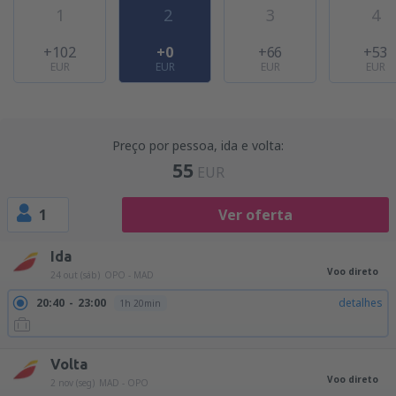
1
2
3
4
+102
+0
+66
+53
EUR
EUR
EUR
EUR
Preço por pessoa, ida e volta:
55
EUR
1
Ver oferta
Ida
Voo direto
24 out (sáb)
OPO - MAD
20:40
23:00
detalhes
1h 20min
Volta
Voo direto
2 nov (seg)
MAD - OPO