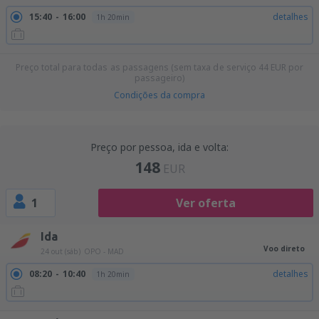
15:40
16:00
detalhes
1h 20min
Preço total para todas as passagens (sem taxa de serviço
44
EUR
por
passageiro)
Condições da compra
Preço por pessoa, ida e volta:
148
EUR
1
Ver oferta
Ida
Voo direto
24 out (sáb)
OPO - MAD
08:20
10:40
detalhes
1h 20min