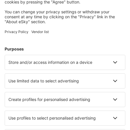
Planeie a sua viagem
Voos baratos
City Breaks
Férias
Alojamentos
Voo+Hotel
Hotéis
Transferência
Atrações
Eventos desportivos
Saiba mais
Aplicação de telemóvel
Linhas aéreas