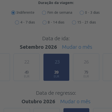
Duração da viagem:
Indiferente
Fim de semana
0 - 3 dias
4 - 7 dias
8 - 14 dias
15 - 21 dias
Data de ida:
Setembro 2026
Mudar o mês
22
23
26
0
49
39
79
EUR
EUR
EUR
Data de regresso:
Outubro 2026
Mudar o mês