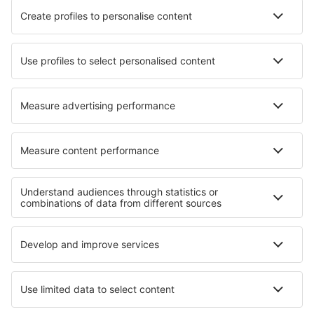
Ryanair
TAP Portugal
easyJet
Azores Airlines
Transavia
Sobre a eSky
Termos e condições
Minhas reservas
Política de Privacidade
Assistência e contacto