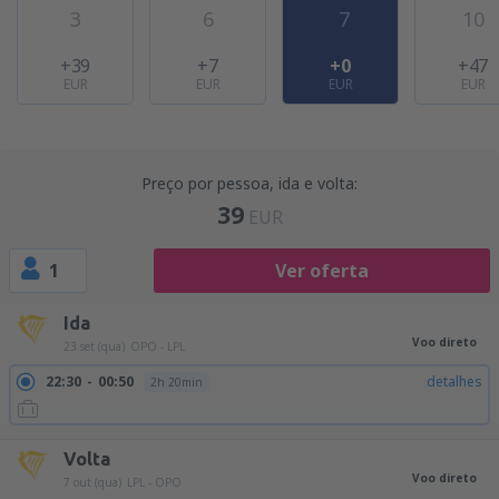
3
6
7
10
+39
+7
+0
+47
EUR
EUR
EUR
EUR
Preço por pessoa, ida e volta:
39
EUR
1
Ver oferta
Ida
Voo direto
23 set (qua)
OPO - LPL
22:30
00:50
detalhes
2h 20min
Volta
Voo direto
7 out (qua)
LPL - OPO