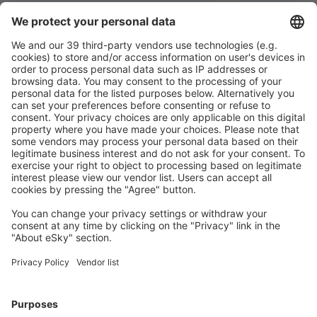
Descarregue a nossa app
e planeie
convenientemente as suas viagens
Planeie a sua viagem
Voos baratos
City Breaks
Férias