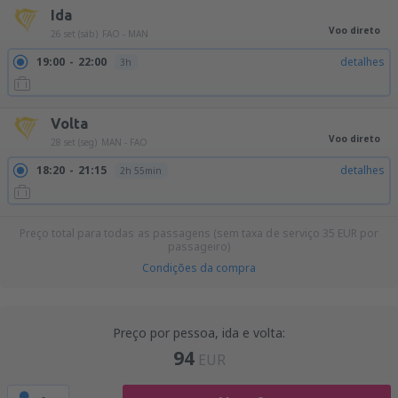
Ida
Voo direto
26 set (sáb)
FAO - MAN
19:00
22:00
detalhes
3h
Volta
Voo direto
28 set (seg)
MAN - FAO
18:20
21:15
detalhes
2h 55min
Preço total para todas as passagens (sem taxa de serviço
35
EUR
por
passageiro)
Condições da compra
Preço por pessoa, ida e volta:
94
EUR