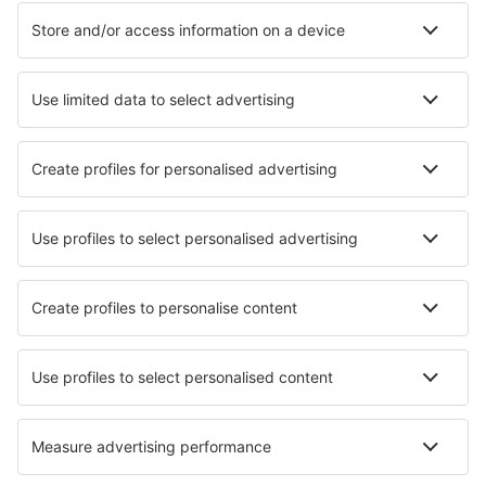
Alojamentos
Voo+Hotel
Hotéis
Transferência
Atrações
Eventos desportivos
Saiba mais
Aplicação de telemóvel
Linhas aéreas
Ryanair
TAP Portugal
easyJet
Azores Airlines
Transavia
Sobre a eSky