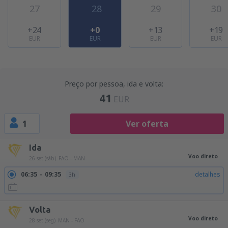
27
28
29
30
+24
+0
+13
+19
EUR
EUR
EUR
EUR
Preço por pessoa, ida e volta:
41
EUR
1
Ver oferta
Ida
Voo direto
26 set (sáb)
FAO - MAN
06:35
09:35
detalhes
3h
Volta
Voo direto
28 set (seg)
MAN - FAO