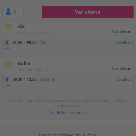
1
Ver oferta
Ida
Voo direto
26 set (sáb)
FAO - MAN
21:50
00:50
detalhes
3h
Volta
Voo direto
28 set (seg)
MAN - FAO
09:30
12:25
detalhes
2h 55min
Preço total para todas as passagens (sem taxa de serviço
38
EUR
por
passageiro)
Condições da compra
Preço por pessoa, ida e volta: