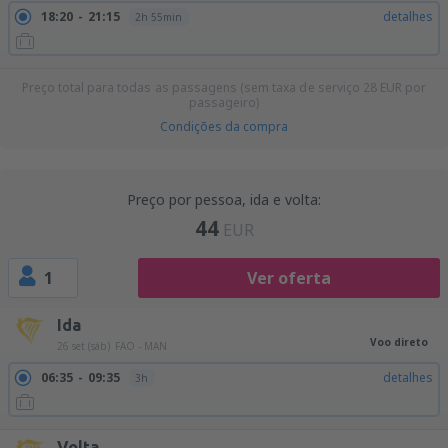
18:20
21:15
detalhes
2h 55min
Preço total para todas as passagens (sem taxa de serviço
28
EUR
por
passageiro)
Condições da compra
Preço por pessoa, ida e volta:
44
EUR
1
Ver oferta
Ida
Voo direto
26 set (sáb)
FAO - MAN
06:35
09:35
detalhes
3h
Volta