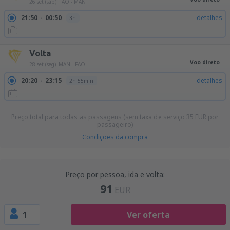
26 set (sáb)
FAO - MAN
21:50
00:50
detalhes
3h
Volta
Voo direto
28 set (seg)
MAN - FAO
20:20
23:15
detalhes
2h 55min
Preço total para todas as passagens (sem taxa de serviço
35
EUR
por
passageiro)
Condições da compra
Preço por pessoa, ida e volta:
91
EUR
1
Ver oferta