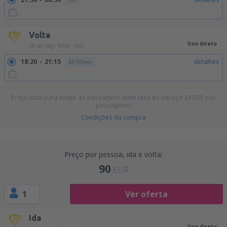
3h
Volta
Voo direto
28 set (seg)
MAN - FAO
18:20
21:15
detalhes
2h 55min
Preço total para todas as passagens (sem taxa de serviço
34
EUR
por
passageiro)
Condições da compra
Preço por pessoa, ida e volta:
90
EUR
1
Ver oferta
Ida
Voo direto