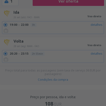
1
Ver oferta
Ida
Voo direto
26 set (sáb)
FAO - MAN
19:00
22:00
detalhes
3h
Volta
Voo direto
28 set (seg)
MAN - FAO
20:20
23:15
detalhes
2h 55min
Preço total para todas as passagens (sem taxa de serviço
36
EUR
por
passageiro)
Condições da compra
Preço por pessoa, ida e volta:
108
EUR