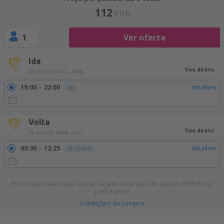
112
EUR
1
Ver oferta
Ida
Voo direto
26 set (sáb)
FAO - MAN
19:00
22:00
detalhes
3h
Volta
Voo direto
28 set (seg)
MAN - FAO
09:30
12:25
detalhes
2h 55min
Preço total para todas as passagens (sem taxa de serviço
38
EUR
por
passageiro)
Condições da compra