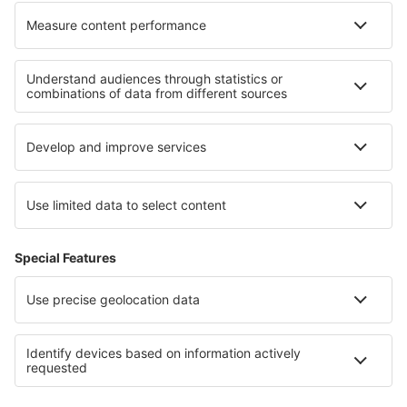
Termos e condições
Minhas reservas
Política de Privacidade
Assistência e contacto
Países
Sites internacionais
eSky.eu
eSky.com
eDestinos.com