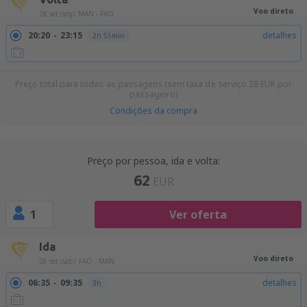
Voo direto
28 set (seg)
MAN - FAO
20:20
23:15
detalhes
2h 55min
Preço total para todas as passagens (sem taxa de serviço
28
EUR
por
passageiro)
Condições da compra
Preço por pessoa, ida e volta:
62
EUR
1
Ver oferta
Ida
Voo direto
26 set (sáb)
FAO - MAN
06:35
09:35
detalhes
3h