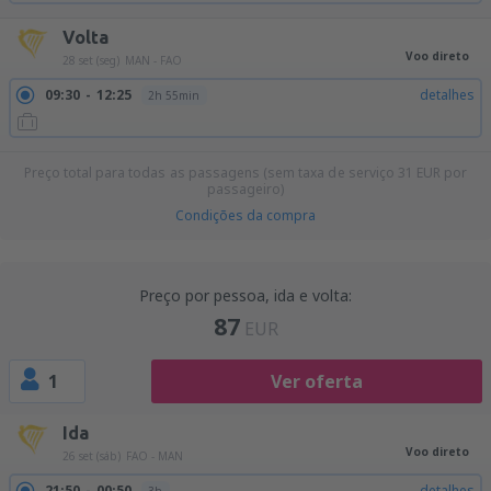
Volta
Voo direto
28 set (seg)
MAN - FAO
09:30
12:25
detalhes
2h 55min
Preço total para todas as passagens (sem taxa de serviço
31
EUR
por
passageiro)
Condições da compra
Preço por pessoa, ida e volta:
87
EUR
1
Ver oferta
Ida
Voo direto
26 set (sáb)
FAO - MAN
21:50
00:50
detalhes