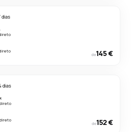
 dias
.
direto
direto
145 €
de
4 dias
.
direto
direto
152 €
de