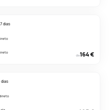
7 dias
ireto
ireto
164 €
de
 dias
direto
cala