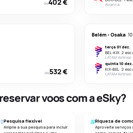
402 €
de
Avianca
Belém
-
Osaka
10
terça 01 dez.
BEL
-
KIX
·
2 esc
LATAM Airlines
quinta 10 dez.
532 €
KIX
-
BEL
·
2 esc
de
LATAM Airlines
 reservar voos com a eSky?
Pesquisa flexível
Riqueza de com
Amplie a sua pesquisa para incluir
Aproveite serviços 