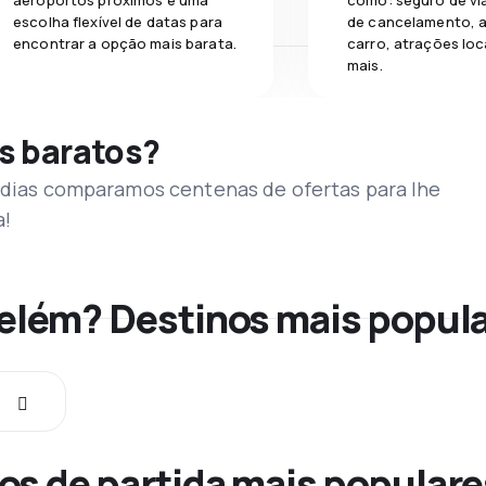
aeroportos próximos e uma
como: seguro de vi
escolha flexível de datas para
de cancelamento, a
encontrar a opção mais barata.
carro, atrações loc
mais.
s baratos?
s dias comparamos centenas de ofertas para lhe
a!
Belém? Destinos mais popul
os de partida mais populare