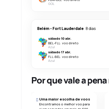
GOL
Belém
-
Fort Lauderdale
8 dias
sábado 10 abr.
BEL
-
FLL
·
voo direto
Azul
sábado 17 abr.
FLL
-
BEL
·
voo direto
Azul
Por que vale a pena
Uma maior escolha de voos
Encontramos o melhor voo para