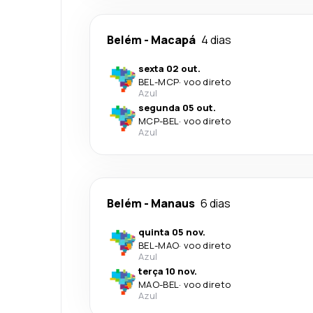
Belém
-
Macapá
4 dias
sexta 02 out.
BEL
-
MCP
·
voo direto
Azul
segunda 05 out.
MCP
-
BEL
·
voo direto
Azul
Belém
-
Manaus
6 dias
quinta 05 nov.
BEL
-
MAO
·
voo direto
Azul
terça 10 nov.
MAO
-
BEL
·
voo direto
Azul