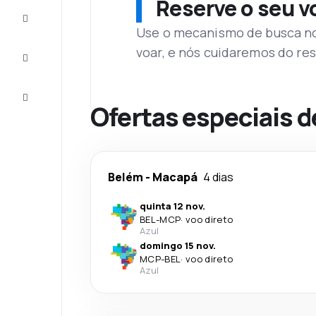
Reserve o seu 
Complete
a viagem
Use o mecanismo de busca no 
voar, e nós cuidaremos do res
Inspirações
e dicas
Atendimento
Cliente
Ofertas especiais d
Belém
-
Macapá
4 dias
quinta 12 nov.
BEL
-
MCP
·
voo direto
Azul
domingo 15 nov.
MCP
-
BEL
·
voo direto
Azul