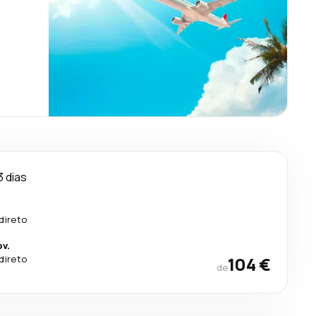
3 dias
direto
v.
direto
104 €
de