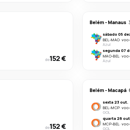
Belém
-
Manaus
sábado 05 de
BEL
-
MAO
·
voo 
Azul
segunda 07 d
152 €
MAO
-
BEL
·
voo 
de
Azul
Belém
-
Macapá
sexta 23 out.
BEL
-
MCP
·
voo 
GOL
quarta 28 out
152 €
MCP
-
BEL
·
voo 
de
GOL