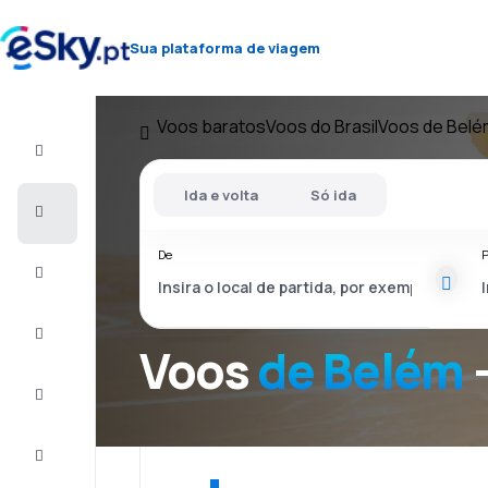
Sua plataforma de viagem
Voos baratos
Voos do Brasil
Voos de Belé
Voo+Hotel
Ida e volta
Só ida
Voos
baratos
De
P
Férias
City
Break
Voos
de Belém
-
Alojamentos
Ofertas