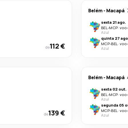
Belém
-
Macapá
sexta 21 ago.
BEL
-
MCP
·
voo 
Azul
quinta 27 ago
112 €
MCP
-
BEL
·
voo 
de
Azul
Belém
-
Macapá
sexta 02 out.
BEL
-
MCP
·
voo 
Azul
segunda 05 o
139 €
MCP
-
BEL
·
voo 
de
Azul