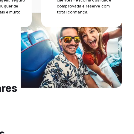
agem, seguro
clientes - escolha qualidade
luguer de
comprovada e reserve com
ais e muito
total confiança.
ares
s