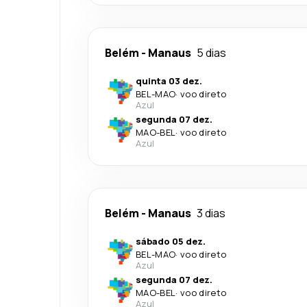
Belém
-
Manaus
5 dias
quinta 03 dez.
BEL
-
MAO
·
voo direto
Azul
segunda 07 dez.
MAO
-
BEL
·
voo direto
Azul
Belém
-
Manaus
3 dias
sábado 05 dez.
BEL
-
MAO
·
voo direto
Azul
segunda 07 dez.
MAO
-
BEL
·
voo direto
Azul