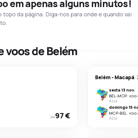
voo em apenas alguns minutos!
topo da página. Diga-nos para onde e quando vai
to.
e voos de Belém
Belém
-
Macapá
sexta 13 nov.
BEL
-
MCP
·
voo 
Azul
domingo 15 no
97 €
MCP
-
BEL
·
voo 
de
Azul