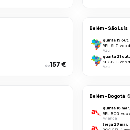
Belém
-
São Luís
quinta 15 out.
BEL
-
SLZ
·
voo d
Azul
quarta 21 out.
157 €
SLZ
-
BEL
·
voo d
de
Azul
Belém
-
Bogotá
6
quinta 18 mar.
BEL
-
BOG
·
voo 
Avianca
terça 23 mar.
BOG
-
BEL
·
1 es