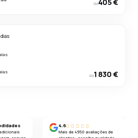
405 €
de
 dias
alas
alas
1 830 €
de
odidades
4.6
adicionais
Mais de 4950 avaliações de