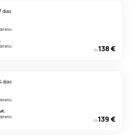
7 dias
direto
.
direto
138 €
de
4 dias
direto
ut.
direto
139 €
de