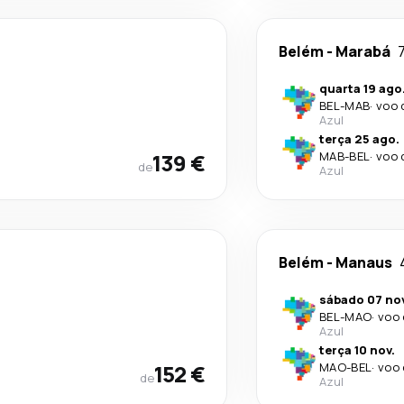
Belém
-
Marabá
7
quarta 19 ago
BEL
-
MAB
·
voo 
Azul
terça 25 ago.
139 €
MAB
-
BEL
·
voo 
de
Azul
Belém
-
Manaus
sábado 07 nov
BEL
-
MAO
·
voo 
Azul
terça 10 nov.
152 €
MAO
-
BEL
·
voo 
de
Azul