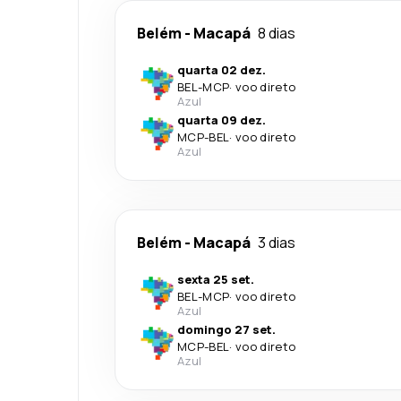
Belém
-
Macapá
8 dias
quarta 02 dez.
BEL
-
MCP
·
voo direto
Azul
quarta 09 dez.
MCP
-
BEL
·
voo direto
Azul
Belém
-
Macapá
3 dias
sexta 25 set.
BEL
-
MCP
·
voo direto
Azul
domingo 27 set.
MCP
-
BEL
·
voo direto
Azul