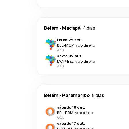
Belém
-
Macapá
4 dias
terça 29 set.
BEL
-
MCP
·
voo direto
Azul
sexta 02 out.
MCP
-
BEL
·
voo direto
Azul
Belém
-
Paramaribo
8 dias
sábado 10 out.
BEL
-
PBM
·
voo direto
GOL
sábado 17 out.
PBM
-
BEL
·
voo direto