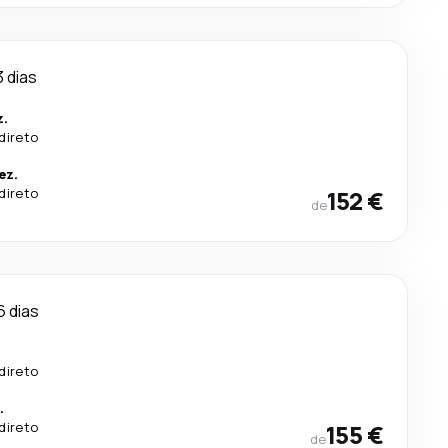
3 dias
z.
direto
ez.
direto
152 €
de
6 dias
direto
.
direto
155 €
de