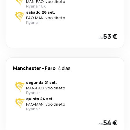
MAN
-
FAO
·
voo direto
Ryanair UK
sábado 26 set.
FAO
-
MAN
·
voo direto
Ryanair
53 €
de
Manchester
-
Faro
4 dias
segunda 21 set.
MAN
-
FAO
·
voo direto
Ryanair
quinta 24 set.
FAO
-
MAN
·
voo direto
Ryanair
54 €
de