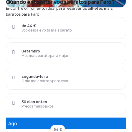
Quando encontrar voos baratos para Faro?
Encontre o momento ideal para reservar os bilhetes mais
baratos para Faro
de 44 €
Voo de ida e volta mais barato
Setembro
Mês mais barato para viajar
segunda-feira
O dia mais barato para voar
30 dias antes
Preços mais baixos
Ago.
54 €