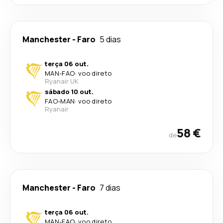
Manchester
-
Faro
5 dias
terça 06 out.
MAN
-
FAO
·
voo direto
Ryanair UK
sábado 10 out.
FAO
-
MAN
·
voo direto
Ryanair
58 €
de
Manchester
-
Faro
7 dias
terça 06 out.
MAN
-
FAO
·
voo direto