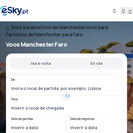
Voos baratos
Voos de Manchester
Voos para
Faro
Voos de Manchester para Faro
Voos
Manchester Faro
Ida e volta
Só ida
De
Para
Data de partida
Data de regresso