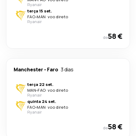
Ryanair
terça 15 set.
FAO
-
MAN
·
voo direto
Ryanair
58 €
de
Manchester
-
Faro
3 dias
terça 22 set.
MAN
-
FAO
·
voo direto
Ryanair
quinta 24 set.
FAO
-
MAN
·
voo direto
Ryanair
58 €
de