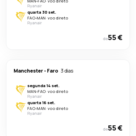
MAN
-
FAO
·
voo direto
Ryanair
quarta 30 set.
FAO
-
MAN
·
voo direto
Ryanair
55 €
de
Manchester
-
Faro
3 dias
segunda 14 set.
MAN
-
FAO
·
voo direto
Ryanair
quarta 16 set.
FAO
-
MAN
·
voo direto
Ryanair
55 €
de