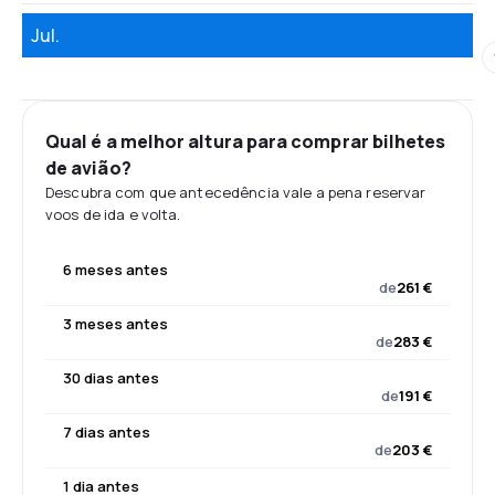
Jul.
Qual é a melhor altura para comprar bilhetes
de avião?
Descubra com que antecedência vale a pena reservar
voos de ida e volta.
6 meses antes
de
261 €
3 meses antes
de
283 €
30 dias antes
de
191 €
7 dias antes
de
203 €
1 dia antes