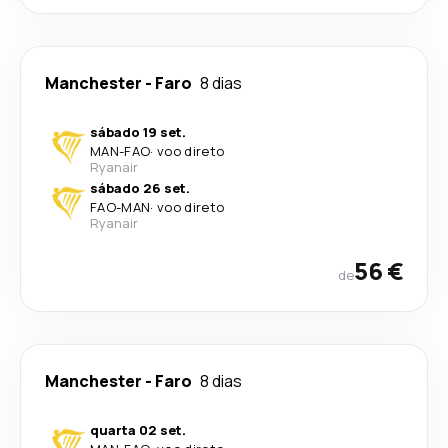
Manchester
-
Faro
8 dias
sábado 19 set.
MAN
-
FAO
·
voo direto
Ryanair
sábado 26 set.
FAO
-
MAN
·
voo direto
Ryanair
56 €
de
Manchester
-
Faro
8 dias
quarta 02 set.