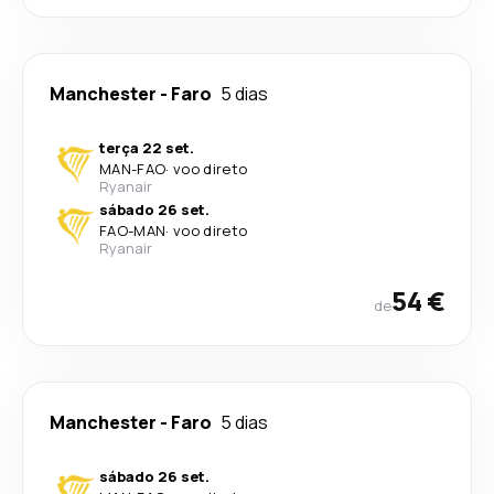
Manchester
-
Faro
5 dias
terça 22 set.
MAN
-
FAO
·
voo direto
Ryanair
sábado 26 set.
FAO
-
MAN
·
voo direto
Ryanair
54 €
de
Manchester
-
Faro
5 dias
sábado 26 set.