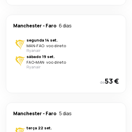
Manchester
-
Faro
6 dias
segunda 14 set.
MAN
-
FAO
·
voo direto
Ryanair
sábado 19 set.
FAO
-
MAN
·
voo direto
Ryanair
53 €
de
Manchester
-
Faro
5 dias
terça 22 set.