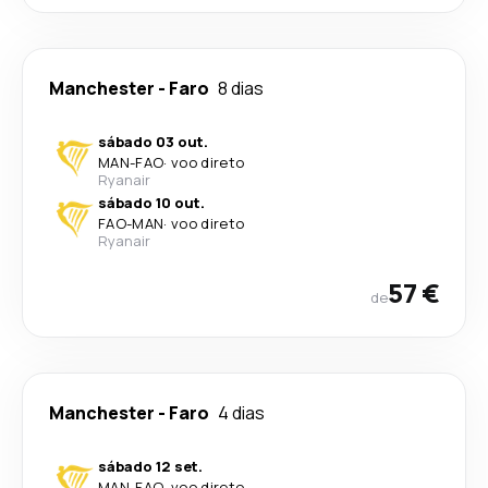
Manchester
-
Faro
8 dias
sábado 03 out.
MAN
-
FAO
·
voo direto
Ryanair
sábado 10 out.
FAO
-
MAN
·
voo direto
Ryanair
57 €
de
Manchester
-
Faro
4 dias
sábado 12 set.
MAN
-
FAO
·
voo direto