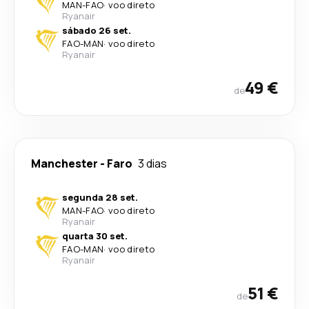
MAN
-
FAO
·
voo direto
Ryanair
sábado 26 set.
FAO
-
MAN
·
voo direto
Ryanair
49 €
de
Manchester
-
Faro
3 dias
segunda 28 set.
MAN
-
FAO
·
voo direto
Ryanair
quarta 30 set.
FAO
-
MAN
·
voo direto
Ryanair
51 €
de