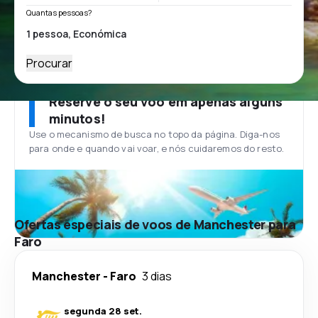
Quantas pessoas?
Procurar
Reserve o seu voo em apenas alguns
minutos!
Use o mecanismo de busca no topo da página. Diga-nos
para onde e quando vai voar, e nós cuidaremos do resto.
Ofertas especiais de voos de Manchester para
Faro
Manchester
-
Faro
3 dias
segunda 28 set.