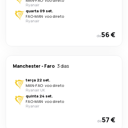
MAN
-
FAO
·
voo direto
Ryanair
quarta 09 set.
FAO
-
MAN
·
voo direto
Ryanair
56 €
de
Manchester
-
Faro
3 dias
terça 22 set.
MAN
-
FAO
·
voo direto
Ryanair UK
quinta 24 set.
FAO
-
MAN
·
voo direto
Ryanair
57 €
de