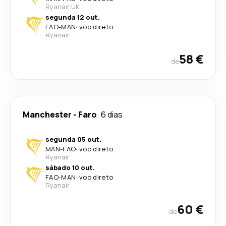
Ryanair UK
segunda 12 out.
FAO
-
MAN
·
voo direto
Ryanair
58 €
de
Manchester
-
Faro
6 dias
segunda 05 out.
MAN
-
FAO
·
voo direto
Ryanair
sábado 10 out.
FAO
-
MAN
·
voo direto
Ryanair
60 €
de