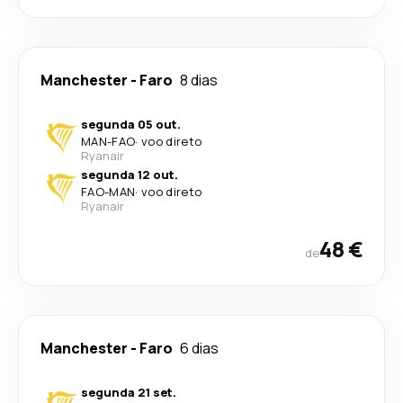
Manchester
-
Faro
8 dias
segunda 05 out.
MAN
-
FAO
·
voo direto
Ryanair
segunda 12 out.
FAO
-
MAN
·
voo direto
Ryanair
48 €
de
Manchester
-
Faro
6 dias
segunda 21 set.