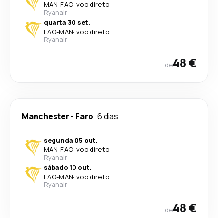
MAN
-
FAO
·
voo direto
Ryanair
quarta 30 set.
FAO
-
MAN
·
voo direto
Ryanair
48 €
de
Manchester
-
Faro
6 dias
segunda 05 out.
MAN
-
FAO
·
voo direto
Ryanair
sábado 10 out.
FAO
-
MAN
·
voo direto
Ryanair
48 €
de