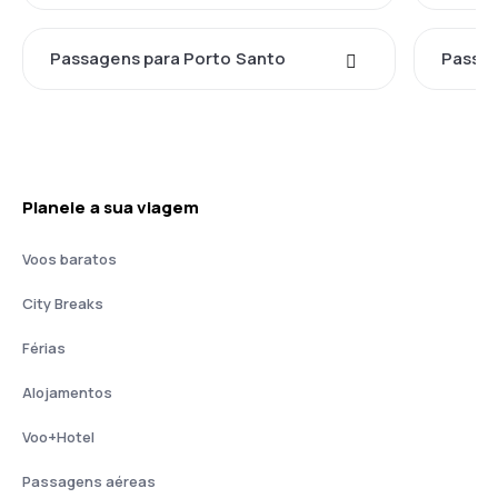
Passagens para Porto Santo
Passag
Planeie a sua viagem
Voos baratos
City Breaks
Férias
Alojamentos
Voo+Hotel
Passagens aéreas