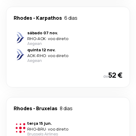
Rhodes
-
Karpathos
6 dias
sábado 07 nov.
RHO
-
AOK
·
voo direto
Aegean
quinta 12 nov.
AOK
-
RHO
·
voo direto
Aegean
52 €
de
Rhodes
-
Bruxelas
8 dias
terça 15 jun.
RHO
-
BRU
·
voo direto
Brussels Airlines