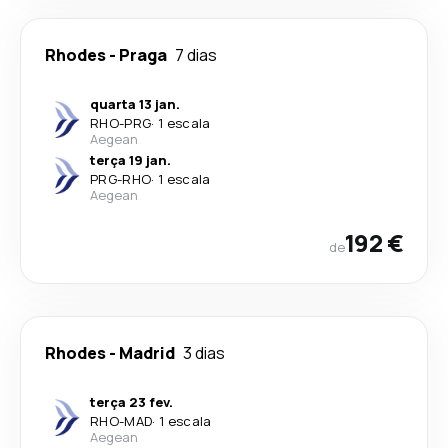
Rhodes
-
Praga
7 dias
quarta 13 jan.
RHO
-
PRG
·
1 escala
Aegean
terça 19 jan.
PRG
-
RHO
·
1 escala
Aegean
192 €
de
Rhodes
-
Madrid
3 dias
terça 23 fev.
RHO
-
MAD
·
1 escala
Aegean