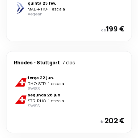
quinta 25 fev.
MAD
-
RHO
·
1 escala
Aegean
199 €
de
Rhodes
-
Stuttgart
7 dias
terça 22 jun.
RHO
-
STR
·
1 escala
SWISS
segunda 28 jun.
STR
-
RHO
·
1 escala
SWISS
202 €
de