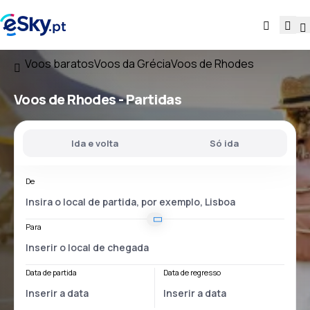
Voos baratos
Voos da Grécia
Voos de Rhodes
Voos
de Rhodes
- Partidas
Ida e volta
Só ida
De
Para
Data de partida
Data de regresso