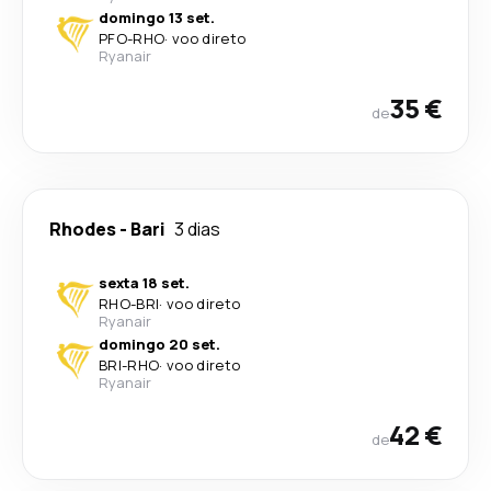
domingo 13 set.
PFO
-
RHO
·
voo direto
Ryanair
35 €
de
Rhodes
-
Bari
3 dias
sexta 18 set.
RHO
-
BRI
·
voo direto
Ryanair
domingo 20 set.
BRI
-
RHO
·
voo direto
Ryanair
42 €
de