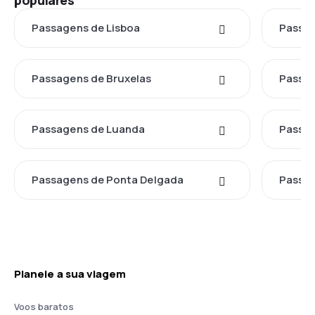
populares
Passagens de Lisboa
Passag
Passagens de Bruxelas
Passag
Passagens de Luanda
Passa
Passagens de Ponta Delgada
Passag
Planeie a sua viagem
Voos baratos