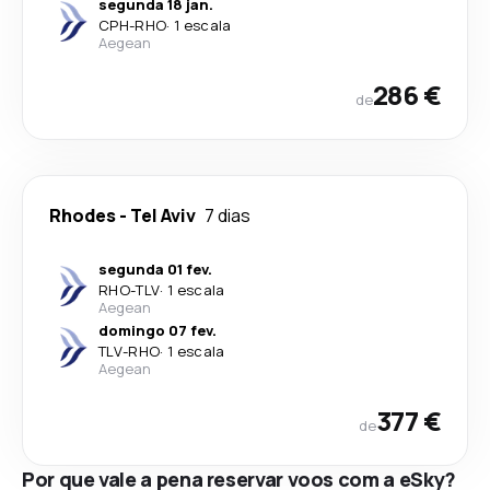
segunda 18 jan.
CPH
-
RHO
·
1 escala
Aegean
286 €
de
Rhodes
-
Tel Aviv
7 dias
segunda 01 fev.
RHO
-
TLV
·
1 escala
Aegean
domingo 07 fev.
TLV
-
RHO
·
1 escala
Aegean
377 €
de
Por que vale a pena reservar voos com a eSky?