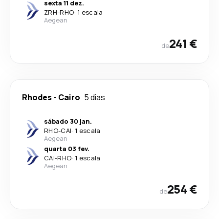
sexta 11 dez.
ZRH
-
RHO
·
1 escala
Aegean
241 €
de
Rhodes
-
Cairo
5 dias
sábado 30 jan.
RHO
-
CAI
·
1 escala
Aegean
quarta 03 fev.
CAI
-
RHO
·
1 escala
Aegean
254 €
de