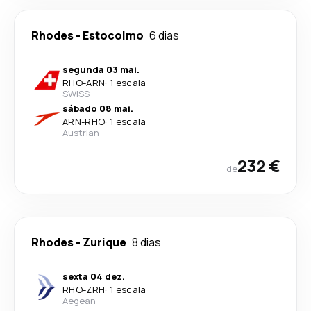
Rhodes
-
Estocolmo
6 dias
segunda 03 mai.
RHO
-
ARN
·
1 escala
SWISS
sábado 08 mai.
ARN
-
RHO
·
1 escala
Austrian
232 €
de
Rhodes
-
Zurique
8 dias
sexta 04 dez.
RHO
-
ZRH
·
1 escala
Aegean