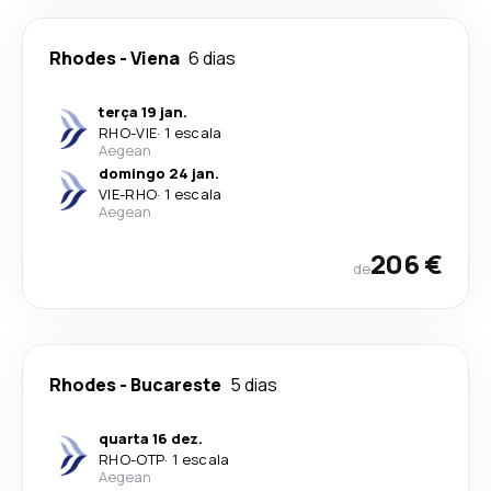
Rhodes
-
Viena
6 dias
terça 19 jan.
RHO
-
VIE
·
1 escala
Aegean
domingo 24 jan.
VIE
-
RHO
·
1 escala
Aegean
206 €
de
Rhodes
-
Bucareste
5 dias
quarta 16 dez.
RHO
-
OTP
·
1 escala
Aegean