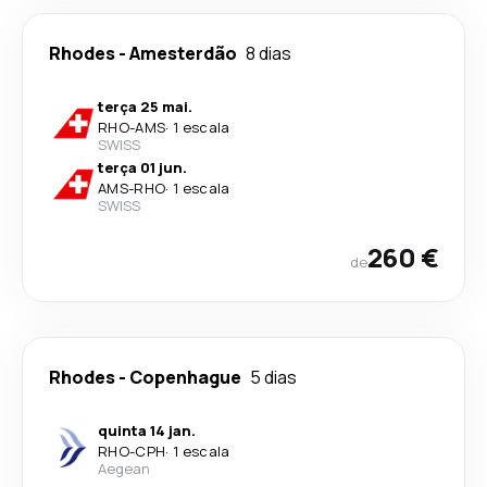
Rhodes
-
Amesterdão
8 dias
terça 25 mai.
RHO
-
AMS
·
1 escala
SWISS
terça 01 jun.
AMS
-
RHO
·
1 escala
SWISS
260 €
de
Rhodes
-
Copenhague
5 dias
quinta 14 jan.
RHO
-
CPH
·
1 escala
Aegean