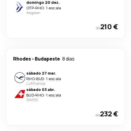
domingo 20 dez.
OTP
-
RHO
·
1 escala
Aegean
210 €
de
Rhodes
-
Budapeste
8 dias
sábado 27 mar.
RHO
-
BUD
·
1 escala
Lufthansa
sábado 03 abr.
BUD
-
RHO
·
1 escala
SWISS
232 €
de