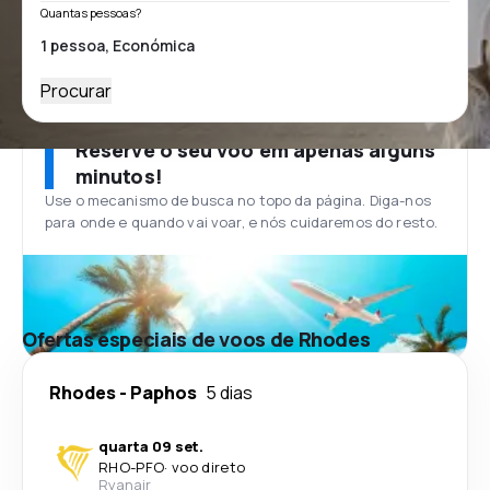
Quantas pessoas?
Procurar
Reserve o seu voo em apenas alguns
minutos!
Use o mecanismo de busca no topo da página. Diga-nos
para onde e quando vai voar, e nós cuidaremos do resto.
Ofertas especiais de voos de Rhodes
Rhodes
-
Paphos
5 dias
quarta 09 set.
RHO
-
PFO
·
voo direto
Ryanair