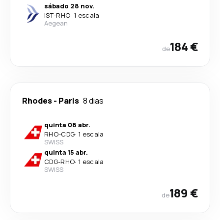
sábado 28 nov.
IST
-
RHO
·
1 escala
Aegean
184 €
de
Rhodes
-
Paris
8 dias
quinta 08 abr.
RHO
-
CDG
·
1 escala
SWISS
quinta 15 abr.
CDG
-
RHO
·
1 escala
SWISS
189 €
de