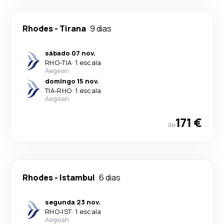
Rhodes
-
Tirana
9 dias
sábado 07 nov.
RHO
-
TIA
·
1 escala
Aegean
domingo 15 nov.
TIA
-
RHO
·
1 escala
Aegean
171 €
de
Rhodes
-
Istambul
6 dias
segunda 23 nov.
RHO
-
IST
·
1 escala
Aegean