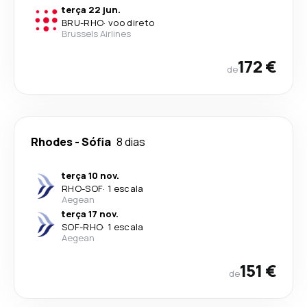
terça 22 jun.
BRU
-
RHO
·
voo direto
Brussels Airlines
172 €
de
Rhodes
-
Sófia
8 dias
terça 10 nov.
RHO
-
SOF
·
1 escala
Aegean
terça 17 nov.
SOF
-
RHO
·
1 escala
Aegean
151 €
de