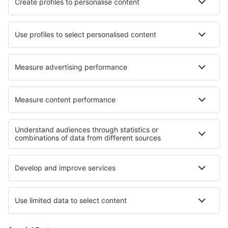
Ryanair
TAP Portugal
easyJet
Azores Airlines
Transavia
Sobre a eSky
Termos e condições
Minhas reservas
Política de Privacidade
Assistência e contacto