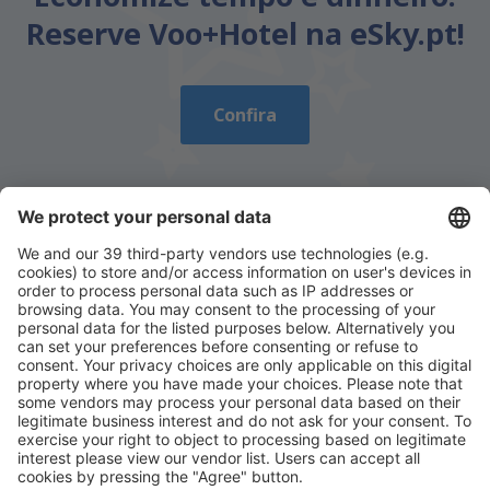
Reserve Voo+Hotel na eSky.pt!
Confira
Descarregue a nossa app
e planeie
convenientemente as suas viagens