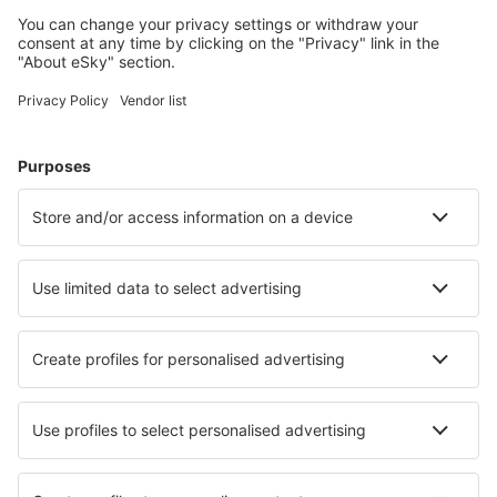
Planeie a sua viagem
Voos baratos
City Breaks
Férias
Alojamentos
Voo+Hotel
Hotéis
Transferência
Atrações
Eventos desportivos
Saiba mais
Aplicação de telemóvel
Linhas aéreas