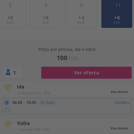
3
4
9
11
+8
+8
+4
+0
EUR
EUR
EUR
EUR
Preço por pessoa, ida e volta:
100
EUR
1
Ver oferta
Ida
Voo direto
12 dez (sáb)
FAO - BER
06:20
10:55
detalhes
3h 35min
Volta
Voo direto
11 jan (seg)
BER - FAO