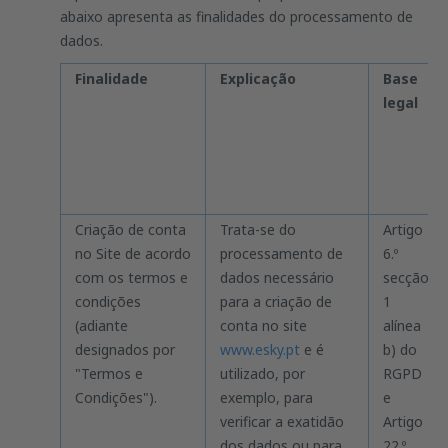
abaixo apresenta as finalidades do processamento de
dados.
Finalidade
Explicação
Base
legal
Criação de conta
Trata-se do
Artigo
no Site de acordo
processamento de
6.º
com os termos e
dados necessário
secção
condições
para a criação de
1
(adiante
conta no site
alínea
designados por
www.esky.pt
e é
b) do
"Termos e
utilizado, por
RGPD
Condições").
exemplo, para
e
verificar a exatidão
Artigo
dos dados ou para
22.º