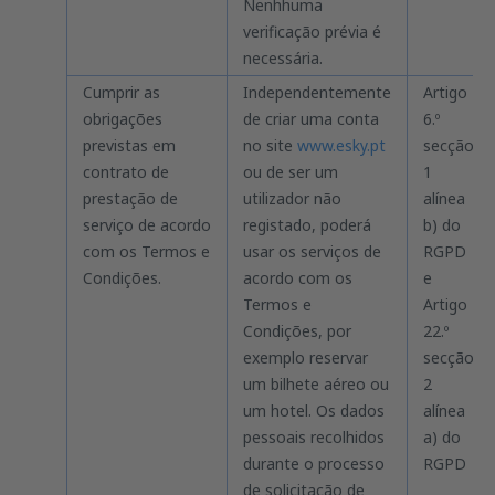
Nenhhuma
verificação prévia é
necessária.
Cumprir as
Independentemente
Artigo
obrigações
de criar uma conta
6.º
previstas em
no site
www.esky.pt
secção
contrato de
ou de ser um
1
prestação de
utilizador não
alínea
serviço de acordo
registado, poderá
b) do
com os Termos e
usar os serviços de
RGPD
Condições.
acordo com os
e
Termos e
Artigo
Condições, por
22.º
exemplo reservar
secção
um bilhete aéreo ou
2
um hotel. Os dados
alínea
pessoais recolhidos
a) do
durante o processo
RGPD
de solicitação de