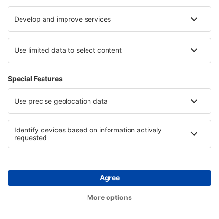
de Dados, poderá contestar a qualquer momento - por
razões relacionadas a uma situação específica - o
processamento de dados pessoais. Após a
contestação, o Administrador de Dados não mais
poderá tratar os dados pessoais, a menos que prove a
existência de bases importantes e legalmente
justificadas para o processamento de dados, superiores
aos interesses, leis e liberdades da pessoa, cujos dados
são tratados, ou bases para determinação,
prossecução ou defesa contra reinvidicações.
O mais importante é que, nos casos de processamento
de dados pessoais, conforme o Artigo 6.º secção 1
alínea f) do RGPD (ver detalhes acima), para fins de
martketing da eSky, a contestação não precisa ser
justificada por uma situação específica e o
Administrador de Dados não poderá processar dados
pessoais, conforme o Artigo 6.º secção 1 alínea f) do