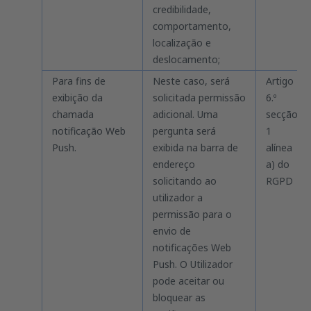
credibilidade,
comportamento,
localização e
deslocamento;
Para fins de
Neste caso, será
Artigo
exibição da
solicitada permissão
6.º
chamada
adicional. Uma
secção
notificação Web
pergunta será
1
Push.
exibida na barra de
alínea
endereço
a) do
solicitando ao
RGPD
utilizador a
permissão para o
envio de
notificações Web
Push. O Utilizador
pode aceitar ou
bloquear as