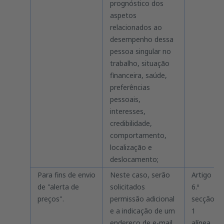
prognóstico dos
aspetos
relacionados ao
desempenho dessa
pessoa singular no
trabalho, situação
financeira, saúde,
preferências
pessoais,
interesses,
credibilidade,
comportamento,
localização e
deslocamento;
Para fins de envio
Neste caso, serão
Artigo
de "alerta de
solicitados
6.º
preços".
permissão adicional
secção
e a indicação de um
1
endereço de e-mail.
alínea