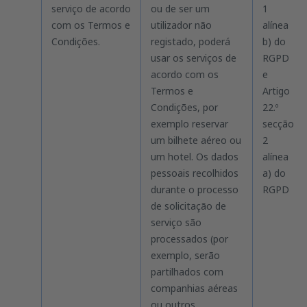
serviço de acordo
ou de ser um
1
com os Termos e
utilizador não
alínea
Condições.
registado, poderá
b) do
usar os serviços de
RGPD
acordo com os
e
Termos e
Artigo
Condições, por
22.º
exemplo reservar
secção
um bilhete aéreo ou
2
um hotel. Os dados
alínea
pessoais recolhidos
a) do
durante o processo
RGPD
de solicitação de
serviço são
processados (por
exemplo, serão
partilhados com
companhias aéreas
ou outros