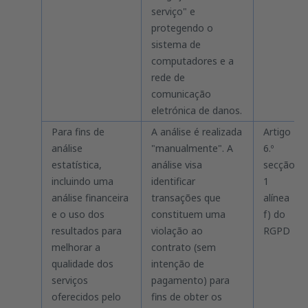
serviço" e
protegendo o
sistema de
computadores e a
rede de
comunicação
eletrónica de danos.
Para fins de
A análise é realizada
Artigo
análise
"manualmente". A
6.º
estatística,
análise visa
secção
incluindo uma
identificar
1
análise financeira
transações que
alínea
e o uso dos
constituem uma
f) do
resultados para
violação ao
RGPD
melhorar a
contrato (sem
qualidade dos
intenção de
serviços
pagamento) para
oferecidos pelo
fins de obter os