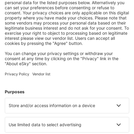
reconvencionais
determinação das
f) do
relacionados a:
reinvidicações ou
RGPD
- prestação de
defesa contra as
serviços de
reinvidicações.
acordo com os
Termos e
Condições (no
escopo de
processamento
de
reinvidicações);
- cumprimento
das obrigações
decorrentes do
RGPD (por
respeito ao
Regulamento).