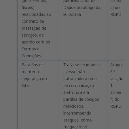
(por exemplo,
Administrador de
alínea
fiscais)
Dados ao abrigo da
c) do
relacionadas ao
lei polaca
RGPD
contrato de
prestação de
serviços, de
acordo com os
Termos e
Condições.
Para fins de
Trata-se de impedir
Artigo
manter a
acesso não
6.º
segurança do
autorizado à rede
secção
Site.
de comunicação
1
eletrónica e a
alínea
partilha de códigos
f) do
maliciosos,
RGPD
interrompendo
ataques, como
"negação de