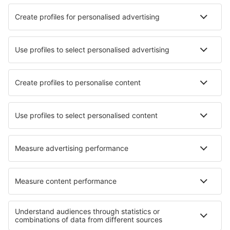
Quando os dados pessoais são processados com base
no seu consentimento, poderá retirá-lo a qualquer
momento. Tem o direito de retirar o seu
consentimento na sede do Administrador de Dados ou
completando o formulário apropriado no
www.esky.pt
(secção: Contacto). A retirada do consentimento não
compromete a legalidade do processamento realizado
até a permissão ser retirada. Quando o consentimento
é retirado, o Administrador de Dados determinará se
ainda há base para o processamento de dados. Nesse
caso, é possível o processamento de dados adicional
para fins de defesa contra reivindicações (por exemplo,
através da indicação de que o direito de retirar a
permissão foi exercido) e apenas no escopo necessário
para essa finalidade.
Por favor, lembre-se de que cada vez que os dados
pessoais são processados, conforme o Artigo 6.º
secção 1 alínea f) do RGPD (ver detalhes acima) ou no
caso do chamado interesse legítimo do Administrador