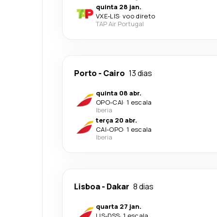
quinta 28 jan.
VXE
-
LIS
·
voo direto
TAP Air Portugal
Porto
-
Cairo
13 dias
quinta 08 abr.
OPO
-
CAI
·
1 escala
Iberia
terça 20 abr.
CAI
-
OPO
·
1 escala
Iberia
Lisboa
-
Dakar
8 dias
quarta 27 jan.
LIS
-
DSS
·
1 escala