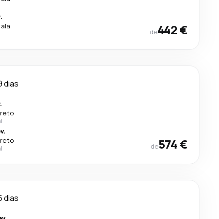
.
cala
442 €
de
9 dias
.
ireto
l
v.
ireto
574 €
de
l
5 dias
v.