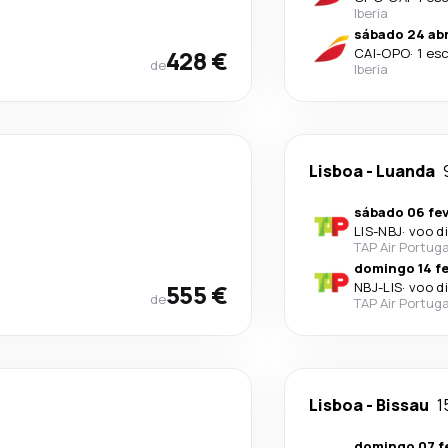
Iberia
sábado 24 abr
428 €
CAI
-
OPO
·
1 es
de
Iberia
Lisboa
-
Luanda
sábado 06 fev
LIS
-
NBJ
·
voo d
TAP Air Portuga
domingo 14 fe
555 €
NBJ
-
LIS
·
voo d
de
TAP Air Portuga
Lisboa
-
Bissau
1
domingo 07 fe