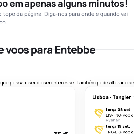
voo em apenas alguns minutos!
topo da página. Diga-nos para onde e quando vai
to.
e voos para Entebbe
ue possam ser do seu interesse. Também pode alterar o aer
Lisboa
-
Tangier
terça 08 set.
LIS
-
TNG
·
voo d
Ryanair
terça 15 set.
TNG
-
LIS
·
voo d