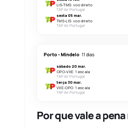
LIS
-
TMS
·
voo direto
TAP Air Portugal
sexta 05 mar.
TMS
-
LIS
·
voo direto
TAP Air Portugal
Porto
-
Mindelo
11 dias
sábado 20 mar.
OPO
-
VXE
·
1 escala
TAP Air Portugal
terça 30 mar.
VXE
-
OPO
·
1 escala
TAP Air Portugal
Por que vale a pena