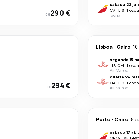
sábado 23 jan
290 €
CAI
-
LIS
·
1 esca
de
Iberia
Lisboa
-
Cairo
10
segunda 15 ma
LIS
-
CAI
·
1 esca
Air Maroc
quarta 24 mar
294 €
CAI
-
LIS
·
1 esca
de
Air Maroc
Porto
-
Cairo
8 d
sábado 17 abr.
OPO
-
CAI
·
1 es