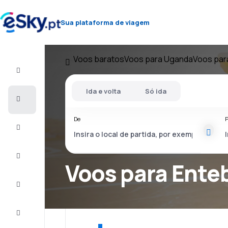
Sua plataforma de viagem
Voos baratos
Voos para Uganda
Voos par
Voo+Hotel
Ida e volta
Só ida
Voos
baratos
De
P
Férias
City
Break
Voos para Ente
Alojamentos
Ofertas