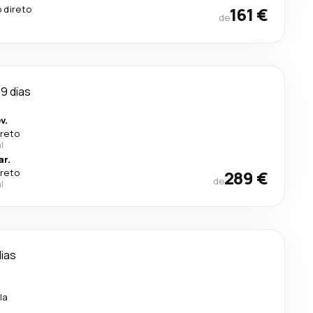
 direto
161 €
de
9 dias
v.
ireto
l
ar.
ireto
289 €
de
l
dias
.
la