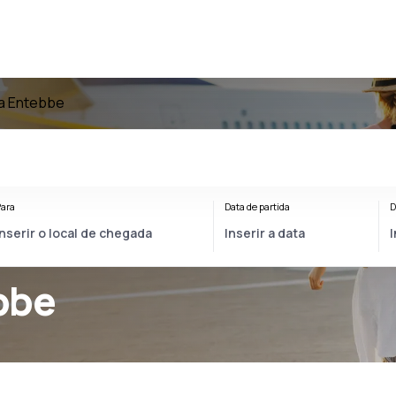
a Entebbe
ara
Data de partida
D
bbe