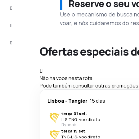
Reserve o seu 
Complete
a viagem
Use o mecanismo de busca no 
voar, e nós cuidaremos do res
Inspirações
e dicas
Atendimento
Cliente
Ofertas especiais d
Não há voos nesta rota
Pode também consultar outras promoções q
Lisboa
-
Tangier
15 dias
terça 01 set.
LIS
-
TNG
·
voo direto
Ryanair
terça 15 set.
TNG
-
LIS
·
voo direto