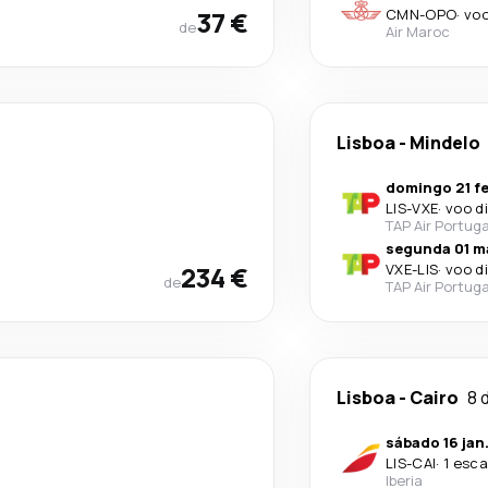
37 €
CMN
-
OPO
·
voo
de
Air Maroc
Lisboa
-
Mindelo
domingo 21 fe
LIS
-
VXE
·
voo d
TAP Air Portuga
segunda 01 m
234 €
VXE
-
LIS
·
voo d
de
TAP Air Portuga
Lisboa
-
Cairo
8 
sábado 16 jan
LIS
-
CAI
·
1 esca
Iberia