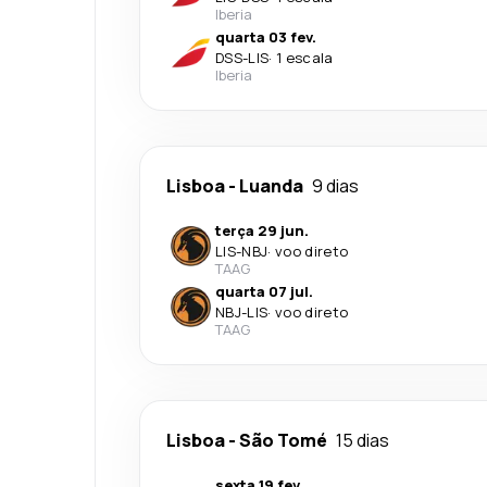
Iberia
quarta 03 fev.
DSS
-
LIS
·
1 escala
Iberia
Lisboa
-
Luanda
9 dias
terça 29 jun.
LIS
-
NBJ
·
voo direto
TAAG
quarta 07 jul.
NBJ
-
LIS
·
voo direto
TAAG
Lisboa
-
São Tomé
15 dias
sexta 19 fev.