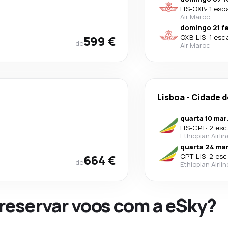
LIS
-
OXB
·
1 esc
Air Maroc
domingo 21 fe
599 €
OXB
-
LIS
·
1 esc
de
Air Maroc
Lisboa
-
Cidade 
quarta 10 mar
LIS
-
CPT
·
2 esc
Ethiopian Airli
quarta 24 mar
664 €
CPT
-
LIS
·
2 esc
de
Ethiopian Airli
 reservar voos com a eSky?