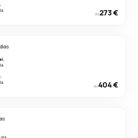
.
la
273 €
de
 dias
r.
la
.
la
404 €
de
ias
cala