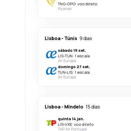
TNG
-
OPO
·
voo direto
Ryanair
Lisboa
-
Túnis
9 dias
sábado 19 set.
LIS
-
TUN
·
1 escala
Air Europa
domingo 27 set.
TUN
-
LIS
·
1 escala
Air Europa
Lisboa
-
Mindelo
15 dias
quinta 14 jan.
LIS
-
VXE
·
voo direto
TAP Air Portugal