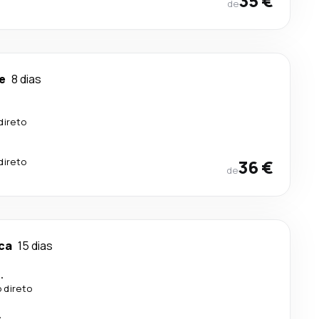
35 €
de
e
8 dias
direto
direto
36 €
de
ca
15 dias
.
 direto
.