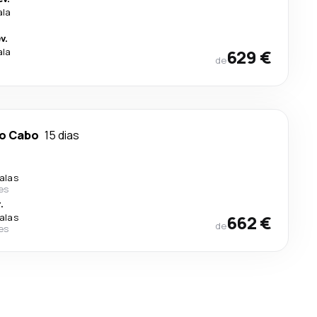
ala
v.
ala
629 €
de
do Cabo
15 dias
.
alas
nes
.
alas
662 €
de
nes