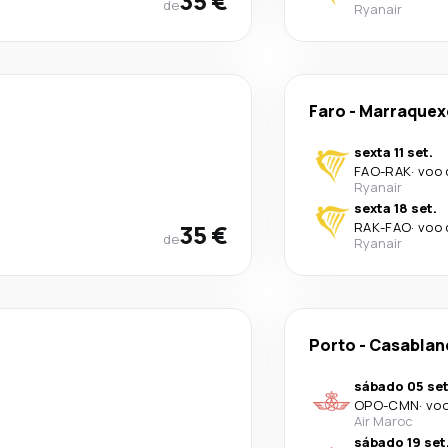
35 €
de
Ryanair
Faro
-
Marraquex
sexta 11 set.
FAO
-
RAK
·
voo 
Ryanair
sexta 18 set.
35 €
RAK
-
FAO
·
voo 
de
Ryanair
Porto
-
Casablan
sábado 05 set
OPO
-
CMN
·
voo
Air Maroc
sábado 19 set