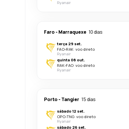
Ryanair
Faro
-
Marraquexe
10 dias
terça 29 set.
FAO
-
RAK
·
voo direto
Ryanair
quinta 08 out.
RAK
-
FAO
·
voo direto
Ryanair
Porto
-
Tangier
15 dias
sábado 12 set.
OPO
-
TNG
·
voo direto
Ryanair
sábado 26 set.