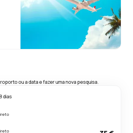
oporto ou a data e fazer uma nova pesquisa.
8 dias
ireto
ireto