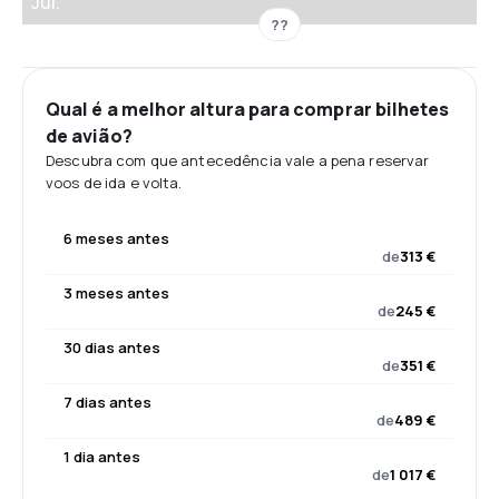
Jul.
??
Qual é a melhor altura para comprar bilhetes
de avião?
Descubra com que antecedência vale a pena reservar
voos de ida e volta.
6 meses antes
de
313 €
3 meses antes
de
245 €
30 dias antes
de
351 €
7 dias antes
de
489 €
1 dia antes
de
1 017 €