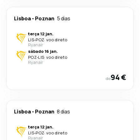
Lisboa
-
Poznan
5 dias
terça 12 jan.
LIS
-
POZ
·
voo direto
Ryanair
sábado 16 jan.
POZ
-
LIS
·
voo direto
Ryanair
94 €
de
Lisboa
-
Poznan
8 dias
terça 12 jan.
LIS
-
POZ
·
voo direto
Ryanair