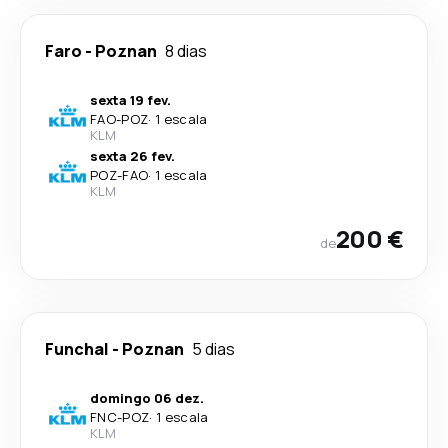
Faro
-
Poznan
8 dias
sexta 19 fev.
FAO
-
POZ
·
1 escala
KLM
sexta 26 fev.
POZ
-
FAO
·
1 escala
KLM
200 €
de
Funchal
-
Poznan
5 dias
domingo 06 dez.
FNC
-
POZ
·
1 escala
KLM