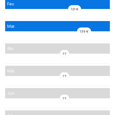
Fev.
121 €
Mar.
139 €
Abr.
??
Mai.
??
Jun.
??