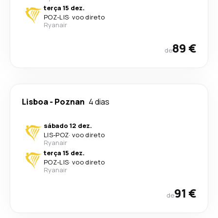
terça 15 dez.
POZ
-
LIS
·
voo direto
Ryanair
89 €
de
Lisboa
-
Poznan
4 dias
sábado 12 dez.
LIS
-
POZ
·
voo direto
Ryanair
terça 15 dez.
POZ
-
LIS
·
voo direto
Ryanair
91 €
de