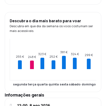
Descubra o dia mais barato para voar
Descubra em que dia da semana os voos costumam ser
mais acessíveis.
381 €
324 €
323 €
299 €
255 €
252 €
248 €
segunda
terça
quarta
quinta
sexta
sábado
domingo
Informações gerais
12:00, 8 ago 2026