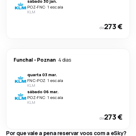
sábado 30 jan.
POZ
-
FNC
·
1 escala
KLM
273 €
de
Funchal
-
Poznan
4 dias
quarta 03 mar.
FNC
-
POZ
·
1 escala
KLM
sábado 06 mar.
POZ
-
FNC
·
1 escala
KLM
273 €
de
Por que vale a pena reservar voos com a eSky?