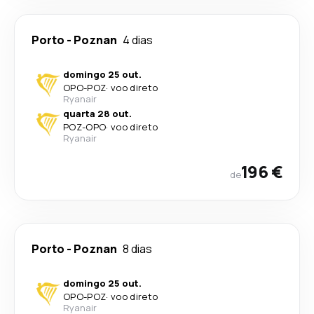
Porto
-
Poznan
4 dias
domingo 25 out.
OPO
-
POZ
·
voo direto
Ryanair
quarta 28 out.
POZ
-
OPO
·
voo direto
Ryanair
196 €
de
Porto
-
Poznan
8 dias
domingo 25 out.
OPO
-
POZ
·
voo direto
Ryanair