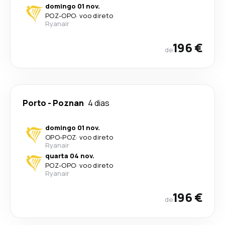
domingo 01 nov.
POZ
-
OPO
·
voo direto
Ryanair
196 €
de
Porto
-
Poznan
4 dias
domingo 01 nov.
OPO
-
POZ
·
voo direto
Ryanair
quarta 04 nov.
POZ
-
OPO
·
voo direto
Ryanair
196 €
de