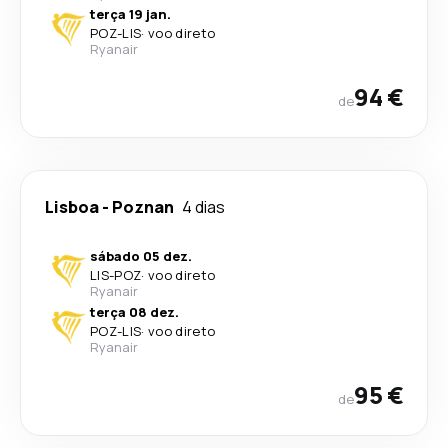
terça 19 jan.
POZ
-
LIS
·
voo direto
Ryanair
94 €
de
Lisboa
-
Poznan
4 dias
sábado 05 dez.
LIS
-
POZ
·
voo direto
Ryanair
terça 08 dez.
POZ
-
LIS
·
voo direto
Ryanair
95 €
de