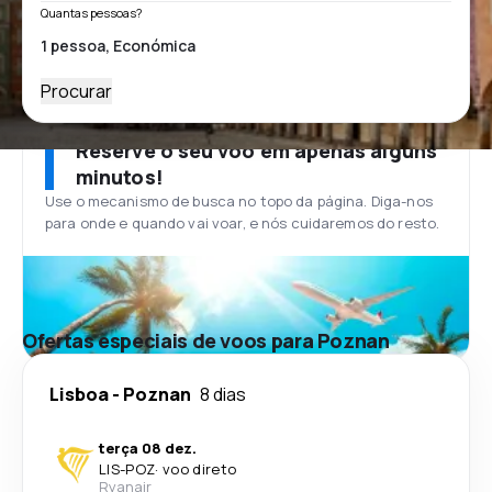
Quantas pessoas?
Procurar
Reserve o seu voo em apenas alguns
minutos!
Use o mecanismo de busca no topo da página. Diga-nos
para onde e quando vai voar, e nós cuidaremos do resto.
Ofertas especiais de voos para Poznan
Lisboa
-
Poznan
8 dias
terça 08 dez.
LIS
-
POZ
·
voo direto
Ryanair