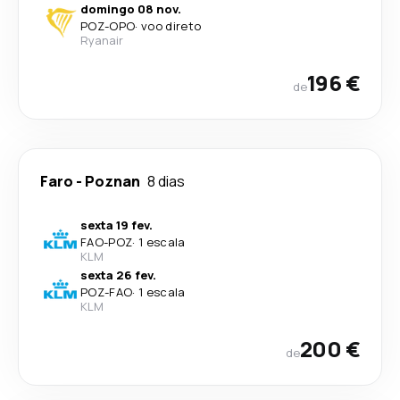
domingo 08 nov.
POZ
-
OPO
·
voo direto
Ryanair
196 €
de
Faro
-
Poznan
8 dias
sexta 19 fev.
FAO
-
POZ
·
1 escala
KLM
sexta 26 fev.
POZ
-
FAO
·
1 escala
KLM
200 €
de