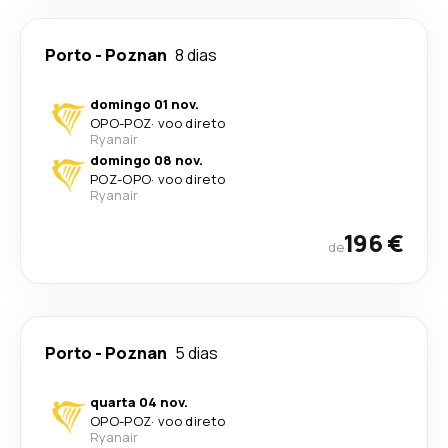
Porto
-
Poznan
8 dias
domingo 01 nov.
OPO
-
POZ
·
voo direto
Ryanair
domingo 08 nov.
POZ
-
OPO
·
voo direto
Ryanair
196 €
de
Porto
-
Poznan
5 dias
quarta 04 nov.
OPO
-
POZ
·
voo direto
Ryanair