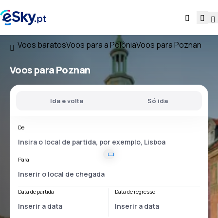
Voos baratos
Voos para a Polônia
Voos para Poznan
Voos para Poznan
Ida e volta
Só ida
De
Para
Data de partida
Data de regresso