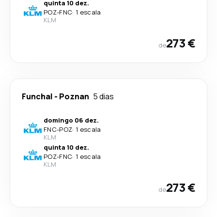
quinta 10 dez.
POZ
-
FNC
·
1 escala
KLM
273 €
de
Funchal
-
Poznan
5 dias
domingo 06 dez.
FNC
-
POZ
·
1 escala
KLM
quinta 10 dez.
POZ
-
FNC
·
1 escala
KLM
273 €
de