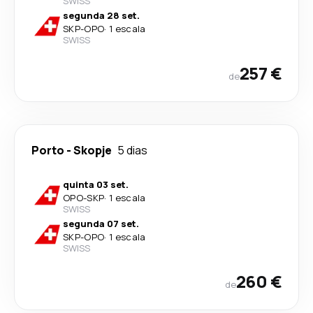
SWISS
segunda 28 set.
SKP
-
OPO
·
1 escala
SWISS
257 €
de
Porto
-
Skopje
5 dias
quinta 03 set.
OPO
-
SKP
·
1 escala
SWISS
segunda 07 set.
SKP
-
OPO
·
1 escala
SWISS
260 €
de