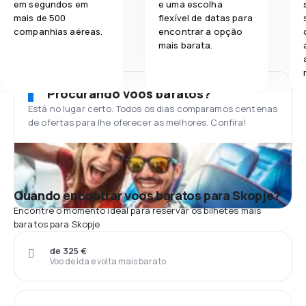
em segundos em
e uma escolha
mais de 500
flexível de datas para
companhias aéreas.
encontrar a opção
mais barata.
Procurando voos baratos?
Está no lugar certo. Todos os dias comparamos centenas
de ofertas para lhe oferecer as melhores. Confira!
Quando encontrar voos baratos para Skopje?
Encontre o momento ideal para reservar os bilhetes mais
baratos para Skopje
de 325 €
Voo de ida e volta mais barato