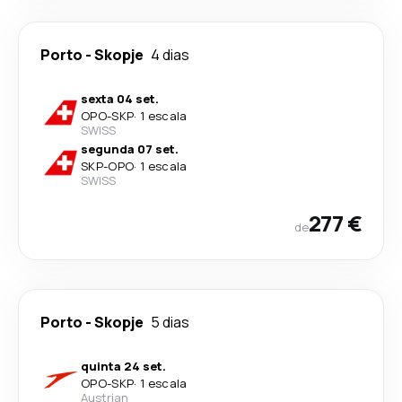
Porto
-
Skopje
4 dias
sexta 04 set.
OPO
-
SKP
·
1 escala
SWISS
segunda 07 set.
SKP
-
OPO
·
1 escala
SWISS
277 €
de
Porto
-
Skopje
5 dias
quinta 24 set.
OPO
-
SKP
·
1 escala
Austrian