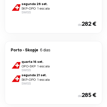
segunda 28 set.
SKP
-
OPO
·
1 escala
SWISS
282 €
de
Porto
-
Skopje
6 dias
quarta 16 set.
OPO
-
SKP
·
1 escala
SWISS
segunda 21 set.
SKP
-
OPO
·
1 escala
SWISS
285 €
de