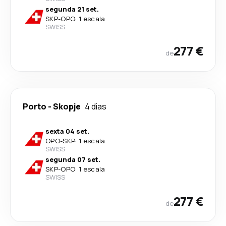
segunda 21 set.
SKP
-
OPO
·
1 escala
SWISS
277 €
de
Porto
-
Skopje
4 dias
sexta 04 set.
OPO
-
SKP
·
1 escala
SWISS
segunda 07 set.
SKP
-
OPO
·
1 escala
SWISS
277 €
de