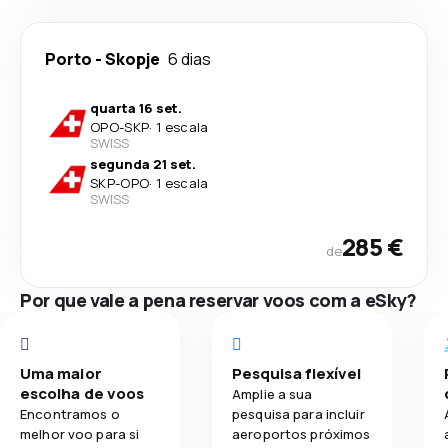
Porto
-
Skopje
6 dias
quarta 16 set.
OPO
-
SKP
·
1 escala
SWISS
segunda 21 set.
SKP
-
OPO
·
1 escala
SWISS
285 €
de
Por que vale a pena reservar voos com a eSky?
Uma maior
Pesquisa flexível
escolha de voos
Amplie a sua
Encontramos o
pesquisa para incluir
melhor voo para si
aeroportos próximos