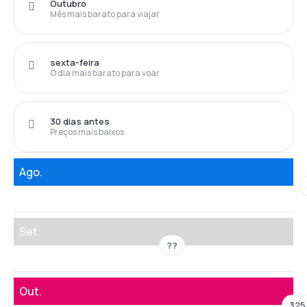
Outubro
Mês mais barato para viajar
sexta-feira
O dia mais barato para voar
30 dias antes
Preços mais baixos
Ago.
Set.
??
Out.
325