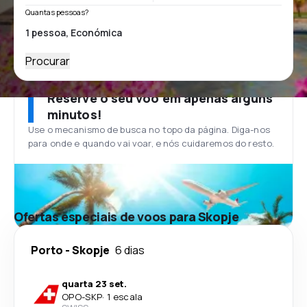
Quantas pessoas?
Procurar
Reserve o seu voo em apenas alguns
minutos!
Use o mecanismo de busca no topo da página. Diga-nos
para onde e quando vai voar, e nós cuidaremos do resto.
Ofertas especiais de voos para Skopje
Porto
-
Skopje
6 dias
quarta 23 set.
OPO
-
SKP
·
1 escala