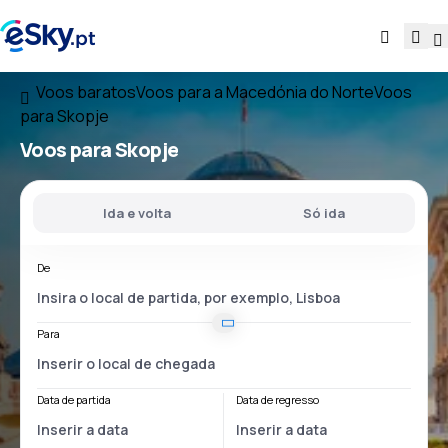
Voos baratos
Voos para a Macedónia do Norte
Voos
para Skopje
Voos para Skopje
Ida e volta
Só ida
De
Para
Data de partida
Data de regresso