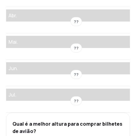
Abr.
??
Mai.
??
Jun.
??
Jul.
??
Qual é a melhor altura para comprar bilhetes
de avião?