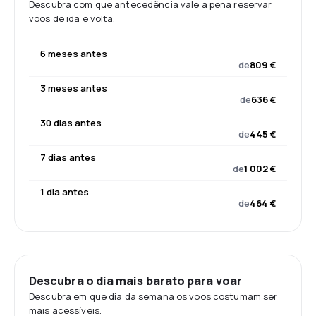
Descubra com que antecedência vale a pena reservar
voos de ida e volta.
6 meses antes
de
809 €
3 meses antes
de
636 €
30 dias antes
de
445 €
7 dias antes
de
1 002 €
1 dia antes
de
464 €
Descubra o dia mais barato para voar
Descubra em que dia da semana os voos costumam ser
mais acessíveis.