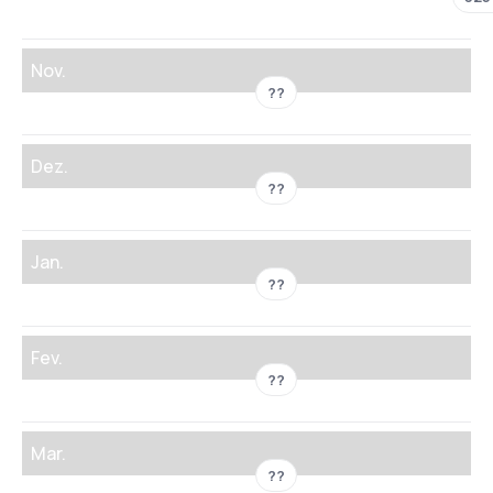
Nov.
??
Dez.
??
Jan.
??
Fev.
??
Mar.
??