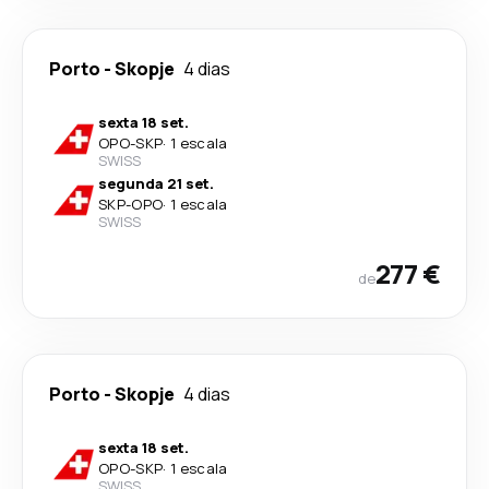
Porto
-
Skopje
4 dias
sexta 18 set.
OPO
-
SKP
·
1 escala
SWISS
segunda 21 set.
SKP
-
OPO
·
1 escala
SWISS
277 €
de
Porto
-
Skopje
4 dias
sexta 18 set.
OPO
-
SKP
·
1 escala
SWISS