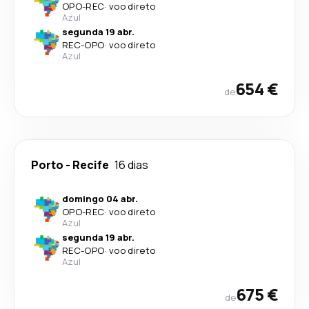
OPO
-
REC
·
voo direto
Azul
segunda 19 abr.
REC
-
OPO
·
voo direto
Azul
654 €
de
Porto
-
Recife
16 dias
domingo 04 abr.
OPO
-
REC
·
voo direto
Azul
segunda 19 abr.
REC
-
OPO
·
voo direto
Azul
675 €
de