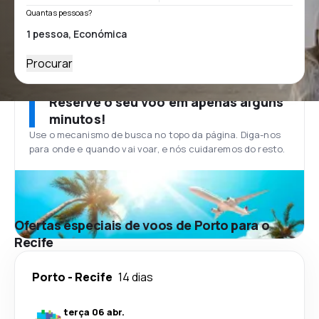
Quantas pessoas?
Procurar
Reserve o seu voo em apenas alguns
minutos!
Use o mecanismo de busca no topo da página. Diga-nos
para onde e quando vai voar, e nós cuidaremos do resto.
Ofertas especiais de voos de Porto para o
Recife
Porto
-
Recife
14 dias
terça 06 abr.