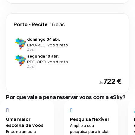
Porto
-
Recife
16 dias
domingo 04 abr.
OPO
-
REC
·
voo direto
Azul
segunda 19 abr.
REC
-
OPO
·
voo direto
Azul
722 €
de
Por que vale a pena reservar voos com a eSky?
Uma maior
Pesquisa flexível
escolha de voos
Amplie a sua
Encontramos o
pesquisa para incluir