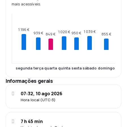
mais acessíveis.
1 196 €
1 039 €
1 020 €
950 €
939 €
855 €
849 €
segunda
terça
quarta
quinta
sexta
sábado
domingo
Informações gerais
07:32, 10 ago 2026
Hora local (UTC-3)
7 h 45 min