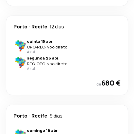
Porto
-
Recife
12 dias
quinta 15 abr.
OPO
-
REC
·
voo direto
Azul
segunda 26 abr.
REC
-
OPO
·
voo direto
Azul
680 €
de
Porto
-
Recife
9 dias
domingo 18 abr.