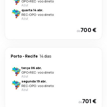
OPO
-
REC
·
voo direto
Azul
quarta 14 abr.
REC
-
OPO
·
voo direto
Azul
700 €
de
Porto
-
Recife
14 dias
terça 06 abr.
OPO
-
REC
·
voo direto
Azul
segunda 19 abr.
REC
-
OPO
·
voo direto
Azul
701 €
de