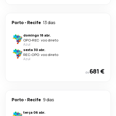
Porto
-
Recife
13 dias
domingo 18 abr.
OPO
-
REC
·
voo direto
Azul
sexta 30 abr.
REC
-
OPO
·
voo direto
Azul
681 €
de
Porto
-
Recife
9 dias
terça 06 abr.