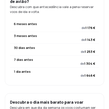
de avião?
Descubra com que antecedência vale a pena reservar
voos de ida e volta.
6 meses antes
de
1 176 €
3 meses antes
de
1 143 €
30 dias antes
de
1 253 €
7 dias antes
de
1 304 €
1 dia antes
de
1 646 €
Descubra o dia mais barato para voar
Descubra em que dia da semana os voos costumam ser