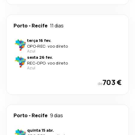
Porto
-
Recife
11 dias
terça 16 fev.
OPO
-
REC
·
voo direto
Azul
sexta 26 fev.
REC
-
OPO
·
voo direto
Azul
703 €
de
Porto
-
Recife
9 dias
quinta 15 abr.