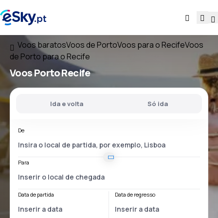
Voos baratos
Voos de Porto
Voos para o Recife
Voos
de Porto para o Recife
Voos
Porto Recife
Ida e volta
Só ida
De
Para
Data de partida
Data de regresso