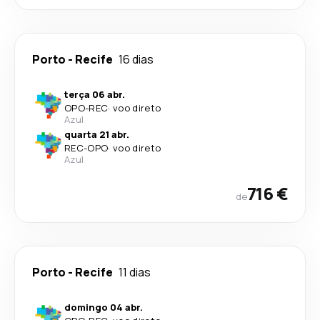
Porto
-
Recife
16 dias
terça 06 abr.
OPO
-
REC
·
voo direto
Azul
quarta 21 abr.
REC
-
OPO
·
voo direto
Azul
716 €
de
Porto
-
Recife
11 dias
domingo 04 abr.