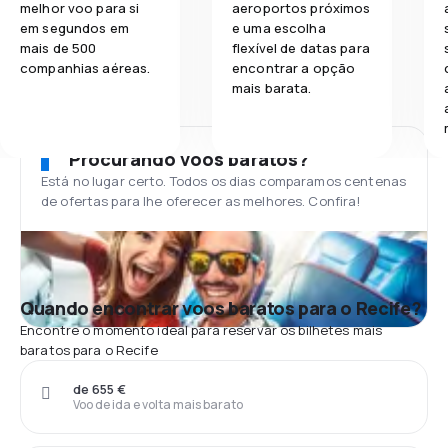
melhor voo para si
aeroportos próximos
em segundos em
e uma escolha
mais de 500
flexível de datas para
companhias aéreas.
encontrar a opção
mais barata.
Procurando voos baratos?
Está no lugar certo. Todos os dias comparamos centenas
de ofertas para lhe oferecer as melhores. Confira!
Quando encontrar voos baratos para o Recife?
Encontre o momento ideal para reservar os bilhetes mais
baratos para o Recife
de 655 €
Voo de ida e volta mais barato