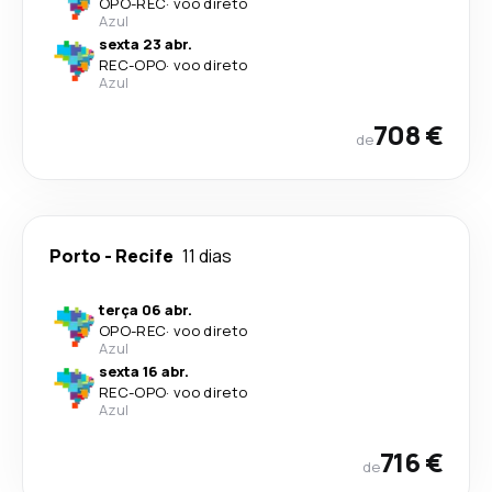
OPO
-
REC
·
voo direto
Azul
sexta 23 abr.
REC
-
OPO
·
voo direto
Azul
708 €
de
Porto
-
Recife
11 dias
terça 06 abr.
OPO
-
REC
·
voo direto
Azul
sexta 16 abr.
REC
-
OPO
·
voo direto
Azul
716 €
de