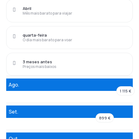
Abril
Mês mais barato para viajar
quarta-feira
O dia mais barato para voar
3 meses antes
Preços mais baixos
Ago.
1 115 €
Set.
899 €
Out.