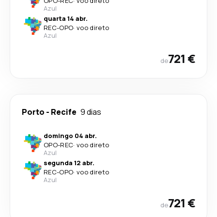
OPO
-
REC
·
voo direto
Azul
quarta 14 abr.
REC
-
OPO
·
voo direto
Azul
721 €
de
Porto
-
Recife
9 dias
domingo 04 abr.
OPO
-
REC
·
voo direto
Azul
segunda 12 abr.
REC
-
OPO
·
voo direto
Azul
721 €
de