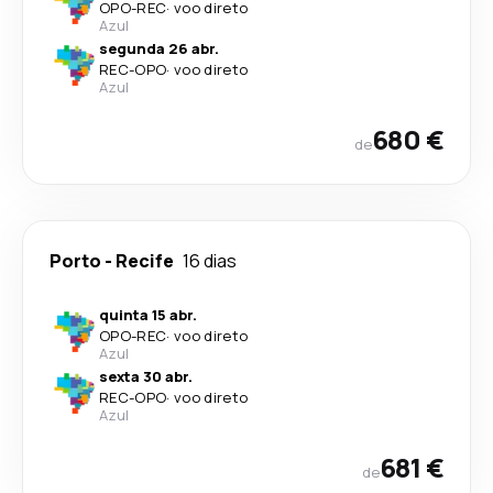
OPO
-
REC
·
voo direto
Azul
segunda 26 abr.
REC
-
OPO
·
voo direto
Azul
680 €
de
Porto
-
Recife
16 dias
quinta 15 abr.
OPO
-
REC
·
voo direto
Azul
sexta 30 abr.
REC
-
OPO
·
voo direto
Azul
681 €
de