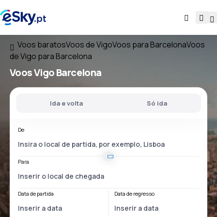
Voos baratos
Voos de Vigo
Voos para Barcelona
Voos
de Vigo para Barcelona
Voos
Vigo Barcelona
Ida e volta
Só ida
De
Para
Data de partida
Data de regresso