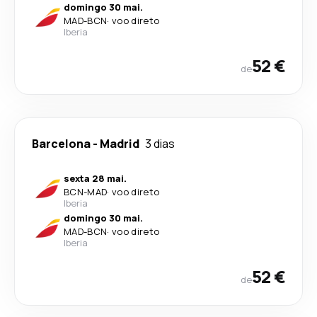
domingo 30 mai.
MAD
-
BCN
·
voo direto
Iberia
52 €
de
Barcelona
-
Madrid
3 dias
sexta 28 mai.
BCN
-
MAD
·
voo direto
Iberia
domingo 30 mai.
MAD
-
BCN
·
voo direto
Iberia
52 €
de