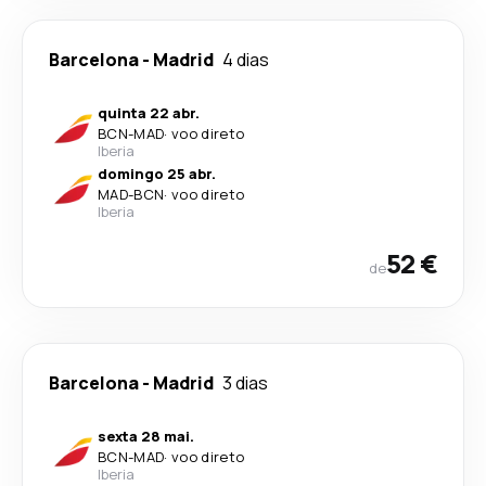
Barcelona
-
Madrid
4 dias
quinta 22 abr.
BCN
-
MAD
·
voo direto
Iberia
domingo 25 abr.
MAD
-
BCN
·
voo direto
Iberia
52 €
de
Barcelona
-
Madrid
3 dias
sexta 28 mai.
BCN
-
MAD
·
voo direto
Iberia