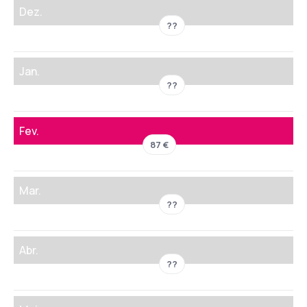
Dez.
??
Jan.
??
Fev.
87 €
Mar.
??
Abr.
??