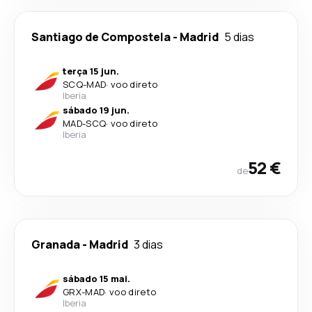
Santiago de Compostela
-
Madrid
5 dias
terça 15 jun.
SCQ
-
MAD
·
voo direto
Iberia
sábado 19 jun.
MAD
-
SCQ
·
voo direto
Iberia
52 €
de
Granada
-
Madrid
3 dias
sábado 15 mai.
GRX
-
MAD
·
voo direto
Iberia