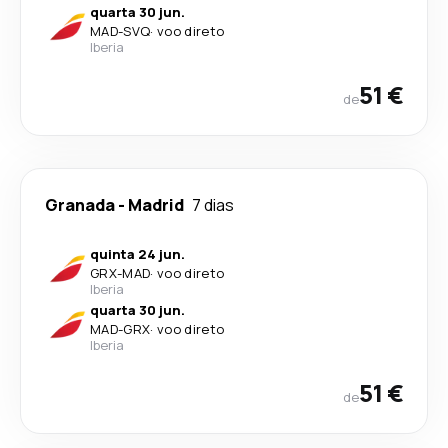
quarta 30 jun.
MAD
-
SVQ
·
voo direto
Iberia
51 €
de
Granada
-
Madrid
7 dias
quinta 24 jun.
GRX
-
MAD
·
voo direto
Iberia
quarta 30 jun.
MAD
-
GRX
·
voo direto
Iberia
51 €
de