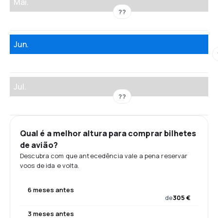
Mai.
??
Jun.
Jul.
??
Qual é a melhor altura para comprar bilhetes
de avião?
Descubra com que antecedência vale a pena reservar
voos de ida e volta.
6 meses antes
de
305 €
3 meses antes