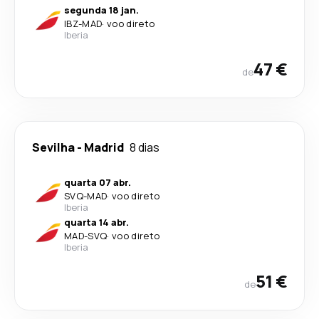
segunda 18 jan.
IBZ
-
MAD
·
voo direto
Iberia
47 €
de
Sevilha
-
Madrid
8 dias
quarta 07 abr.
SVQ
-
MAD
·
voo direto
Iberia
quarta 14 abr.
MAD
-
SVQ
·
voo direto
Iberia
51 €
de