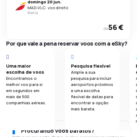
domingo 20 jun.
MAD
-
VLC
·
voo direto
Iberia
56 €
de
Por que vale a pena reservar voos com a eSky?
Uma maior
Pesquisa flexível
escolha de voos
Amplie a sua
Encontramos o
pesquisa para incluir
melhor voo para si
aeroportos próximos
em segundos em
e uma escolha
mais de 500
flexível de datas para
companhias aéreas.
encontrar a opção
mais barata.
Procurando voos baratos?