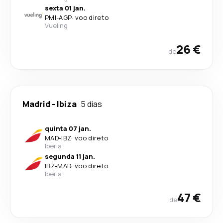
sexta 01 jan.
PMI
-
AGP
·
voo direto
Vueling
26 €
de
Madrid
-
Ibiza
5 dias
quinta 07 jan.
MAD
-
IBZ
·
voo direto
Iberia
segunda 11 jan.
IBZ
-
MAD
·
voo direto
Iberia
47 €
de