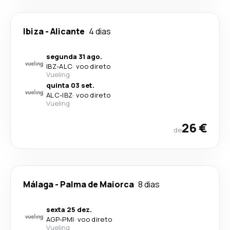
Ibiza
-
Alicante
4 dias
segunda 31 ago.
IBZ
-
ALC
·
voo direto
Vueling
quinta 03 set.
ALC
-
IBZ
·
voo direto
Vueling
26 €
de
Málaga
-
Palma de Maiorca
8 dias
sexta 25 dez.
AGP
-
PMI
·
voo direto
Vueling