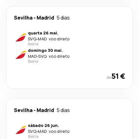
Sevilha
-
Madrid
5 dias
quarta 26 mai.
SVQ
-
MAD
·
voo direto
Iberia
domingo 30 mai.
MAD
-
SVQ
·
voo direto
Iberia
51 €
de
Sevilha
-
Madrid
5 dias
sábado 26 jun.
SVQ
-
MAD
·
voo direto
Iberia