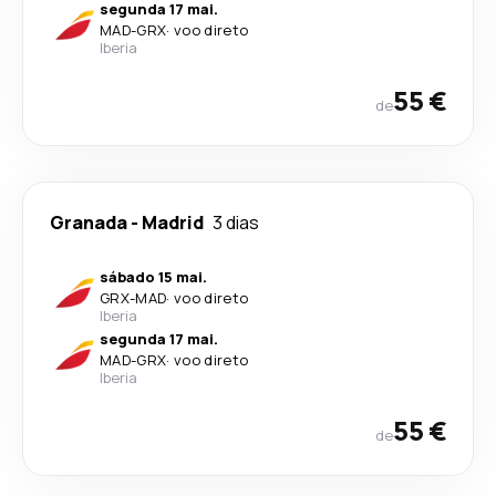
segunda 17 mai.
MAD
-
GRX
·
voo direto
Iberia
55 €
de
Granada
-
Madrid
3 dias
sábado 15 mai.
GRX
-
MAD
·
voo direto
Iberia
segunda 17 mai.
MAD
-
GRX
·
voo direto
Iberia
55 €
de