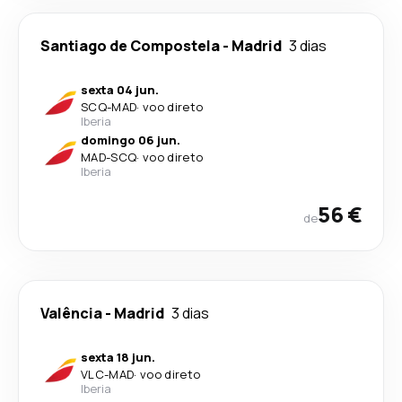
Santiago de Compostela
-
Madrid
3 dias
sexta 04 jun.
SCQ
-
MAD
·
voo direto
Iberia
domingo 06 jun.
MAD
-
SCQ
·
voo direto
Iberia
56 €
de
Valência
-
Madrid
3 dias
sexta 18 jun.
VLC
-
MAD
·
voo direto
Iberia