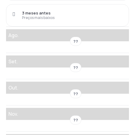
3 meses antes
Preços mais baixos
Ago.
??
Set.
??
Out.
??
Nov.
??