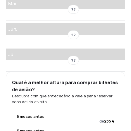
Mai.
??
Jun.
??
Jul.
??
Qual é a melhor altura para comprar bilhetes
de avião?
Descubra com que antecedência vale a pena reservar
voos de ida e volta.
6 meses antes
de
235 €
3 meses antes