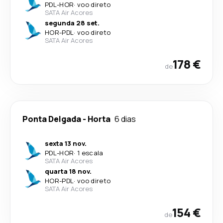
PDL
-
HOR
·
voo direto
SATA Air Acores
segunda 28 set.
HOR
-
PDL
·
voo direto
SATA Air Acores
178 €
de
Ponta Delgada
-
Horta
6 dias
sexta 13 nov.
PDL
-
HOR
·
1 escala
SATA Air Acores
quarta 18 nov.
HOR
-
PDL
·
voo direto
SATA Air Acores
154 €
de