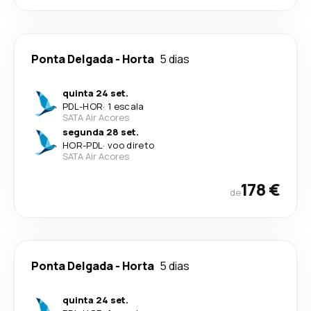
Ponta Delgada
-
Horta
5 dias
quinta 24 set.
PDL
-
HOR
·
1 escala
SATA Air Acores
segunda 28 set.
HOR
-
PDL
·
voo direto
SATA Air Acores
178 €
de
Ponta Delgada
-
Horta
5 dias
quinta 24 set.