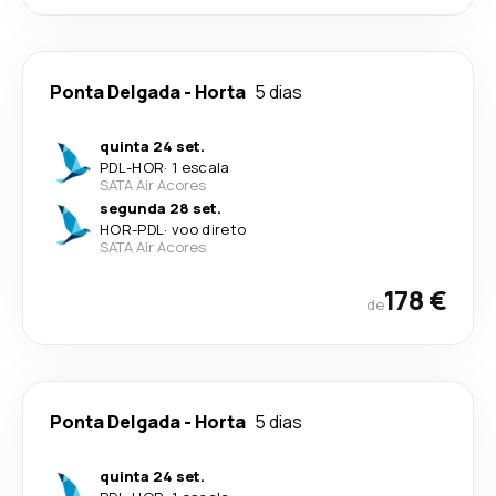
Ponta Delgada
-
Horta
5 dias
quinta 24 set.
PDL
-
HOR
·
1 escala
SATA Air Acores
segunda 28 set.
HOR
-
PDL
·
voo direto
SATA Air Acores
178 €
de
Ponta Delgada
-
Horta
5 dias
quinta 24 set.