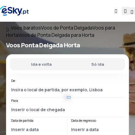
Voos baratos
Voos de Ponta Delgada
Voos para
Horta
Voos de Ponta Delgada para Horta
Voos
Ponta Delgada Horta
Ida e volta
Só ida
De
Para
Data de partida
Data de regresso