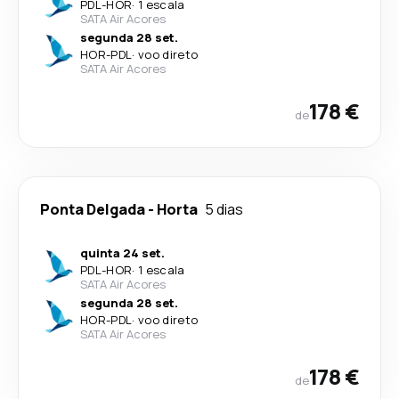
PDL
-
HOR
·
1 escala
SATA Air Acores
segunda 28 set.
HOR
-
PDL
·
voo direto
SATA Air Acores
178 €
de
Ponta Delgada
-
Horta
5 dias
quinta 24 set.
PDL
-
HOR
·
1 escala
SATA Air Acores
segunda 28 set.
HOR
-
PDL
·
voo direto
SATA Air Acores
178 €
de