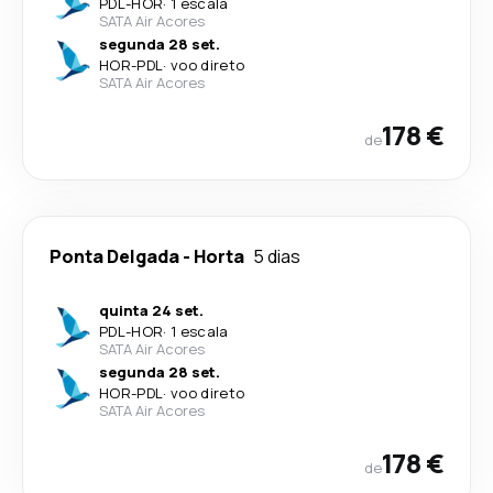
PDL
-
HOR
·
1 escala
SATA Air Acores
segunda 28 set.
HOR
-
PDL
·
voo direto
SATA Air Acores
178 €
de
Ponta Delgada
-
Horta
5 dias
quinta 24 set.
PDL
-
HOR
·
1 escala
SATA Air Acores
segunda 28 set.
HOR
-
PDL
·
voo direto
SATA Air Acores
178 €
de