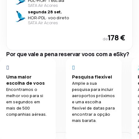
PDL
-
HOR
·
1 escala
SATA Air Acores
segunda 28 set.
HOR
-
PDL
·
voo direto
SATA Air Acores
178 €
de
Por que vale a pena reservar voos com a eSky?
Uma maior
Pesquisa flexível
escolha de voos
Amplie a sua
Encontramos o
pesquisa para incluir
melhor voo para si
aeroportos próximos
em segundos em
e uma escolha
mais de 500
flexível de datas para
companhias aéreas.
encontrar a opção
mais barata.