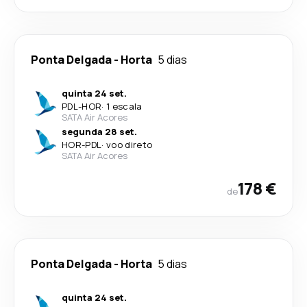
Ponta Delgada
-
Horta
5 dias
quinta 24 set.
PDL
-
HOR
·
1 escala
SATA Air Acores
segunda 28 set.
HOR
-
PDL
·
voo direto
SATA Air Acores
178 €
de
Ponta Delgada
-
Horta
5 dias
quinta 24 set.