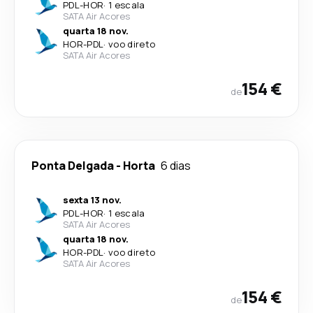
PDL
-
HOR
·
1 escala
SATA Air Acores
quarta 18 nov.
HOR
-
PDL
·
voo direto
SATA Air Acores
154 €
de
Ponta Delgada
-
Horta
6 dias
sexta 13 nov.
PDL
-
HOR
·
1 escala
SATA Air Acores
quarta 18 nov.
HOR
-
PDL
·
voo direto
SATA Air Acores
154 €
de