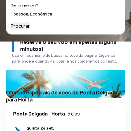
Quantas pessoas?
Procurar
Reserve o seu voo em apenas alguns
minutos!
Use o mecanismo de busca no topo da página. Diga-nos
para onde e quando vai voar, e nós cuidaremos do resto.
Ofertas especiais de voos de Ponta Delgada
para Horta
Ponta Delgada
-
Horta
5 dias
quinta 24 set.