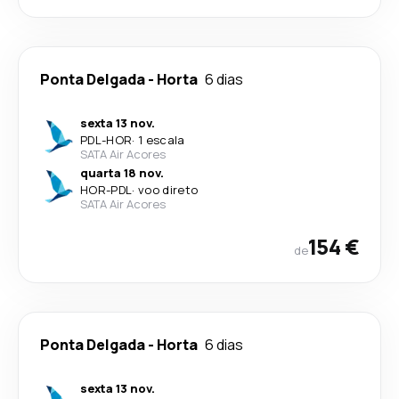
Ponta Delgada
-
Horta
6 dias
sexta 13 nov.
PDL
-
HOR
·
1 escala
SATA Air Acores
quarta 18 nov.
HOR
-
PDL
·
voo direto
SATA Air Acores
154 €
de
Ponta Delgada
-
Horta
6 dias
sexta 13 nov.