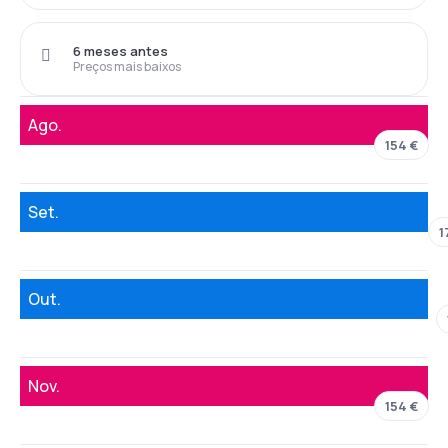
6 meses antes
Preços mais baixos
Ago.
154 €
Set.
1
Out.
Nov.
154 €