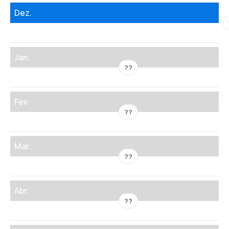
Dez.
Jan.
??
Fev.
??
Mar.
??
Abr.
??