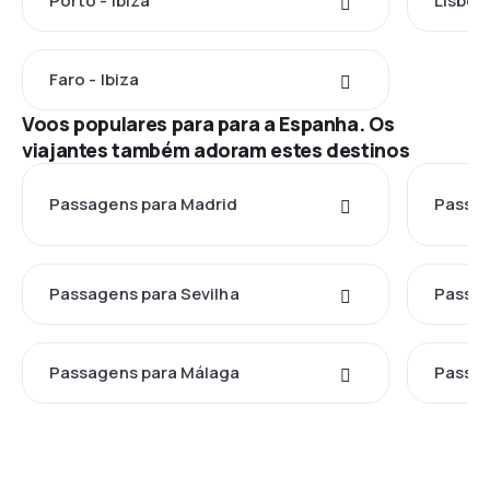
Porto - Ibiza
Lisboa 
Faro - Ibiza
Voos populares para para a Espanha. Os
viajantes também adoram estes destinos
Passagens para Madrid
Passag
Passagens para Sevilha
Passag
Passagens para Málaga
Passag