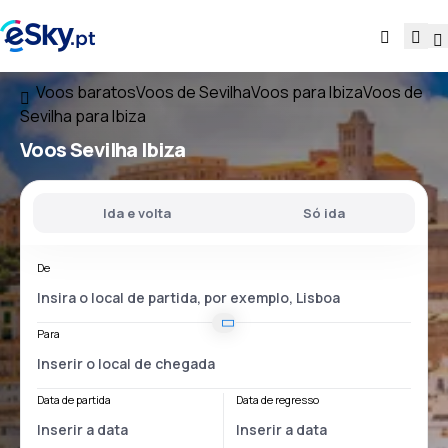
Voos baratos
Voos de Sevilha
Voos para Ibiza
Voos de
Sevilha para Ibiza
Voos
Sevilha Ibiza
Ida e volta
Só ida
De
Para
Data de partida
Data de regresso