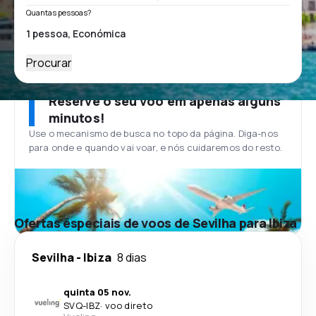
Quantas pessoas?
Procurar
Reserve o seu voo em apenas alguns
minutos!
Use o mecanismo de busca no topo da página. Diga-nos
para onde e quando vai voar, e nós cuidaremos do resto.
Ofertas especiais de voos de Sevilha para Ibiza
Sevilha
-
Ibiza
8 dias
quinta 05 nov.
SVQ
-
IBZ
·
voo direto