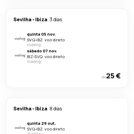
Sevilha
-
Ibiza
3 dias
quinta 05 nov.
SVQ
-
IBZ
·
voo direto
Vueling
sábado 07 nov.
IBZ
-
SVQ
·
voo direto
Vueling
25 €
de
Sevilha
-
Ibiza
8 dias
quinta 29 out.
SVQ
-
IBZ
·
voo direto
Vueling