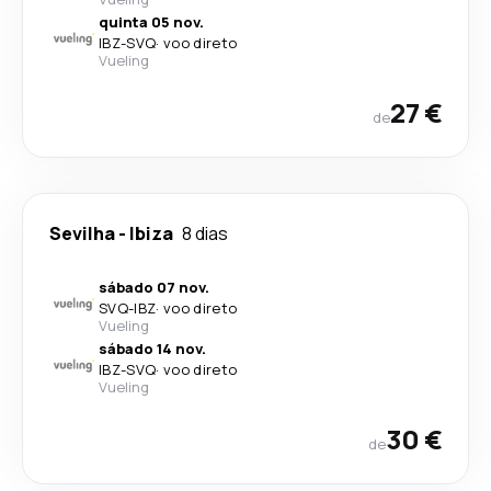
quinta 05 nov.
IBZ
-
SVQ
·
voo direto
Vueling
27 €
de
Sevilha
-
Ibiza
8 dias
sábado 07 nov.
SVQ
-
IBZ
·
voo direto
Vueling
sábado 14 nov.
IBZ
-
SVQ
·
voo direto
Vueling
30 €
de