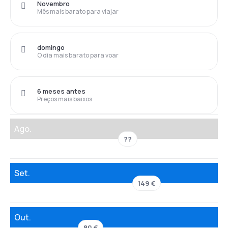
Novembro
Mês mais barato para viajar
domingo
O dia mais barato para voar
6 meses antes
Preços mais baixos
Ago.
??
Set.
149 €
Out.
80 €