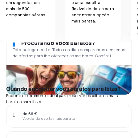
em segundos em
e uma escolha
mais de 500
flexível de datas para
companhias aéreas.
encontrar a opção
mais barata.
Procurando voos baratos?
Está no lugar certo. Todos os dias comparamos centenas
de ofertas para lhe oferecer as melhores. Confira!
Quando encontrar voos baratos para Ibiza?
Encontre o momento ideal para reservar os bilhetes mais
baratos para Ibiza
de 66 €
Voo de ida e volta mais barato