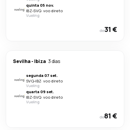
quinta 05 nov.
IBZ
-
SVQ
·
voo direto
Vueling
31 €
de
Sevilha
-
Ibiza
3 dias
segunda 07 set.
SVQ
-
IBZ
·
voo direto
Vueling
quarta 09 set.
IBZ
-
SVQ
·
voo direto
Vueling
81 €
de