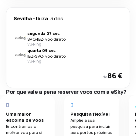
Sevilha
-
Ibiza
3 dias
segunda 07 set.
SVQ
-
IBZ
·
voo direto
Vueling
quarta 09 set.
IBZ
-
SVQ
·
voo direto
Vueling
86 €
de
Por que vale a pena reservar voos com a eSky?
Uma maior
Pesquisa flexível
escolha de voos
Amplie a sua
Encontramos o
pesquisa para incluir
melhor voo para si
aeroportos próximos